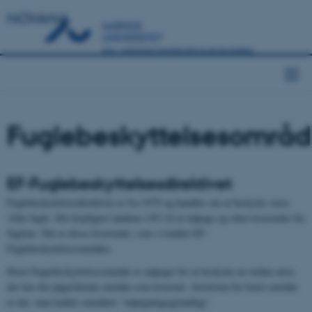
NOVANA
Fuglebeskyttelsesområd
EF-Fuglebeskyttelses­direktivet
Fuglebeskyttelsesdirektivet er fra 1979 og handler om at beskytte vores
vilde fugle. Det forpligter landene i EU til at udpege og sikre levesteder for
fuglene. Det er disse levesteder, som vi kalder EF-
Fuglebeskyttelsesområder.
Hvert Fuglebeskyttelsesområde er udpeget for at beskytte en række arter,
der har det pågældende område som levested. Artslisten for hvert område
er det, man kalder områdets "udpegningsgrundlag".