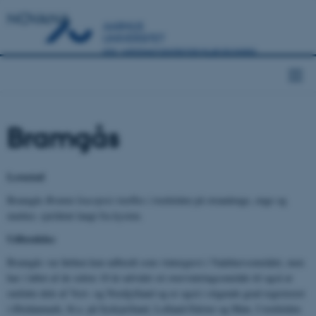
NOVANA
Bramgås
Levested
Bramgås
Branta leucopsis
træffes i træktiden på strandenge, enge og
marker, sjældent langt fra kysten.
Udbredelse
Bramgås var førhen kun udbredt som vintergæst i Vadehavsområdet, men
har i løbet af de sidste 10 år udvidet sit overvintringsområde til også at
omfatte dele af Vest- og Nordjylland og er også i stigende grad registreret
i Østdanmark, bl.a. på Sydsjælland, Lolland-Falster og Møn. I træktiden