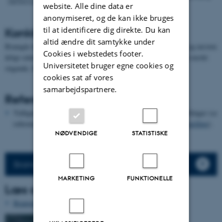
website. Alle dine data er
anonymiseret, og de kan ikke bruges
til at identificere dig direkte. Du kan
Konklusion
altid ændre dit samtykke under
Bramgås har i Danmark været optalt to gange årligt siden 2004, og næsten
Cookies i webstedets footer.
årligt siden 1987. Antallene har siden midten af 1980’erne været stærkt
Universitetet bruger egne cookies og
stigende, både om vinteren og foråret.
cookies sat af vores
samarbejdspartnere.
Referencer
Tidligere rapporter om resultater af de landsdækkende gåsetællinger (se
referencerne i metodeafsnittet, hhv.
midvintertælling
og
martstælling
).
NØDVENDIGE
STATISTISKE
Bramgås 2012-2017
MARKETING
FUNKTIONELLE
Læs også om
Bramgås som ynglefugl