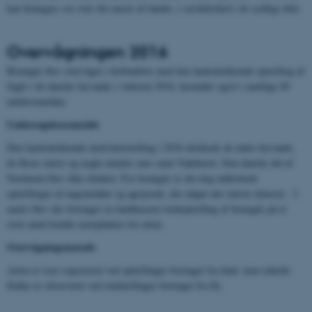
kan bramgæs ses over det meste af landet, i særdeleshed i de sydlige dele.
Overvågningen 2016
Bramgås blev overvåget i forbindelse med den landsdækkende optælling af
fugle i de danske farvande i vinteren 2016, herunder også i samtlige 49
indeksområder.
Undersøgelsesområde
Den landsdækkende midvintertælling i 2016 dækkede de indre farvande,
de fleste større og nogle mindre søer samt Vadehavet. Den danske del af
Nordsøen blev ikke dækket. For bramgås er det dog målrettede
optællinger af engområder og agerjorde, der udgør det største datasæt. I
marts blev der foretaget en landbaseret totaloptælling af bramgås på et
stort antal kendte rastepladser for arten.
Overvågningsmetode
Arten er især registreret ved optællinger foretaget fra land, men enkelte
flokke er observeret ved totaltællinger foretaget fra fly.