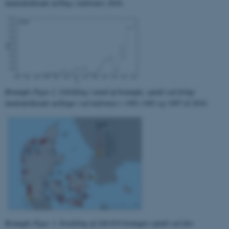
Hjemmesiden kan ikke
landsdækkende tælling i midvinter 2016.
fungerer uden disse cookies.
Navn
Udbyder / Domæne
be_typo_user
TYPO3 Association
.au.dk
Bramgås Figur 2. Udvikling i antal af bramgås, optalt ved årlige
landsdækkende tællinger ved midvinter i 1981-1983 og 1987 til 2016.
fe_typo_user
Typo3 Association
.au.dk
Bramgås Figur 3. Fordeling af 249.819 bramgæs optalt ved den