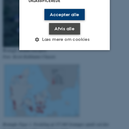
UKLASSIFICEREDE
Accepter alle
Afvis alle
Læs mere om cookies
Bramgås
Branta leucopsis
Foto: Kevin Kuhlmann Clausen
Nødvendige
Statistiske
Marketing
Funktionelle
Uklassificerede
Nødvendige cookies hjælper
med at gøre hjemmesiden
brugbar ved at aktivere nogle
grundlæggende funktioner
som navigation mm.
Bramgås Figur 1. Fordeling af 157.065 bramgæs optalt ved den