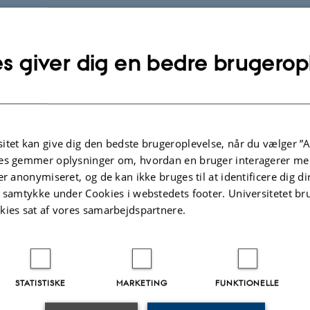
ingen 2016
16 blevet overvåget i forbindelse med den landsdækkende optælling af fugle i d
vinter.
s giver dig en bedre brugerop
område
e midvintertælling i 2016 dækkede de indre farvande, de fleste større og nog
Den danske del af Nordsøen blev ikke dækket.
etode
itet kan give dig den bedste brugeroplevelse, når du vælger ”A
es gemmer oplysninger om, hvordan en bruger interagerer med
øres som transekt– og totaltællinger foretaget fra fly samt optællinger foretage
er anonymiseret, og de kan ikke bruges til at identificere dig d
t samtykke under Cookies i webstedets footer. Universitetet br
r
kies sat af vores samarbejdspartnere.
ngen i 2016 blev der i alt registreret 168.949 ederfugle (
Tabel 1
). Arten blev r
r 1
) dog kun med få fugle i Vestjylland, i den centrale del af Limfjorden og o
ugle blev registreret i Bælterne, den sydlige og vestlige del af Østersøen, sam
n registrerede fordeling i 2016 adskiller sig ikke nævneværdigt fra fordelinge
STATISTISKE
MARKETING
FUNKTIONELLE