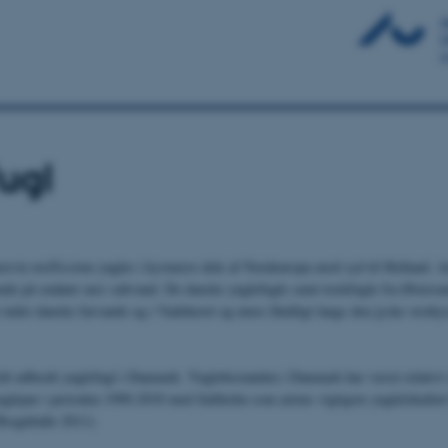
ugl
teria mollissima
yngler i kystnære dele af Nordeuropa mod syd til Holland. 
de på småøer nær saltvand. De danske ynglefugle samt trækfugle fra Østersøe
 de indre danske farvande og i Vadehavet og mere fåtalligt langs den jyske vestkys
idt udbredt ynglefugl i Danmark. Ynglebestanden i Danmark har været relativt
glepar i perioden 1990-2010 med Saltholm som artens vigtigste ynglelokalit
Bregnballe 2011).