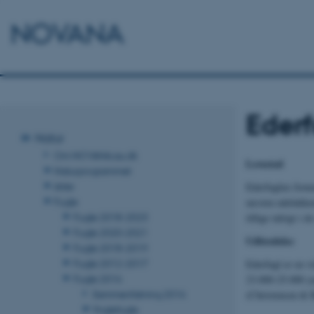
NOVANA
Ederf
Natur
Om NOVANA.au.dk
Levested
Naturprogrammet
Arter
Ederfuglen
Soma
Fugle
næsten udelukken
Fugle 2018-2023
tillige talrigt i
Fugle 2020-2021
Udbredelse
Fugle 2018-2019
Fugle 2012-2017
Ederfugl er en v
Fugle 2016
23.000-25.000 yn
Sammenfatning 2016
(Christensen & 
Ynglefugle