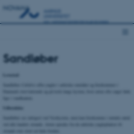
NOVANA
Sandløber
Levested
Sandløber
Calidris alba
yngler i arktiske områder og forekommer i
Danmark overvintrende og på træk langs kysten, hvor arten ofte søger føde
lige i vandkanten.
Udbredelse
Sandløber ses talrigest ved Vestkysten, men kan forekomme i mindre antal
ved alle landets strande. Arten spredes fra de arktiske ynglepladser til
strande over stort set hele Jorden.