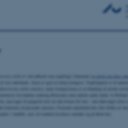
v
ocorax carbo
er vidt udbredt som ynglefugl i Danmark (
se afsnit om skarv un
 af vore nabolande. Arten er også en talrig trækgæst. Ynglefuglene er af under
lacrocorax carbo sinensis
, mens trækgæsterne er en blanding af norske stor
mskarver fra landene omkring Østersøen samt enkelte andre lande, fx Holland.
sk, men tager til gengæld stort set alle former for fisk – idet fødevalget oftest 
e fiskearter af passende størrelse. Fiskende enkeltindivider eller flokke af ska
i landet i vandløb, søer, lavvandede kystnære områder og på åbent hav.