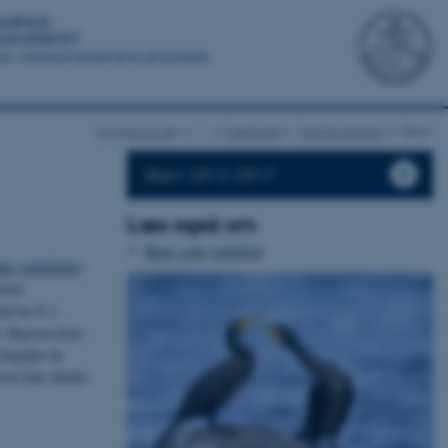
novana.au.dk
…
Trækfugle
Trækfuglearter
Skarv
Skarv 2012-2017
Læs også om
Skarv som ynglefugl
der ynglefugle
)
arten
skarver
P. c.
 Skarven lever
afspejler de
rver kan således