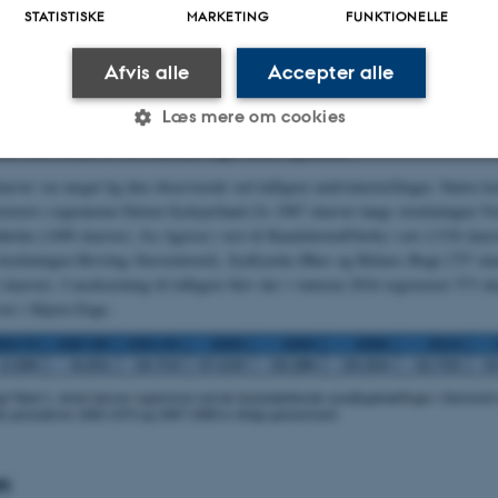
5.345 skarver i vinteren 2016 (
Figur 1
) og beregnet et indeks på 142 for den o
STATISTISKE
MARKETING
FUNKTIONELLE
). Det samlede antal er lavere end i 2008 men ellers nogenlunde som ved de fo
llinger udført siden 1991 (
Tabel 1
). Indekset er uforandret i forhold til de fo
Afvis alle
Accepter alle
flere af de tidligere år mellem 2000 og 2012 (
Figur 2
). Resultaterne af de la
 som indekset tyder på, at der er en vis variation i det antal skarver, der ender
Læs mere om cookies
ark. De højere indeks i visse af årene afspejler til en vis grad, at der fra tællin
idt store flokke af overvintrende fugle bliver registreret.
arver var meget lig den observerede ved tidligere midvintertællinger. Større ko
Statistiske
Marketing
Funktionelle
istreret i regionerne Falster-Sydsjælland (fx 1987 skarver langs strækningen V
holm (1490 skarver), fra Agersø i vest til Knudshoved/Oreby i øst (1318 skar
 strækningen Hevring–Stavnshoved), Sydfynske Øhav og Helnæs Bugt (757 ska
karver). I modsætning til tidligere blev der i vinteren 2016 registreret 373 sk
es hjælper med at gøre hjemmesiden brugbar ved at aktiv
er i Skjern Enge.
nktioner som navigation mm. Hjemmesiden kan ikke funge
Udbyder / Domæne
Udløb
Beskrivelse
30
Denne cookie sættes af
TYPO3 Association
n
minutter
TYPO3, og bruges til at 
.au.dk