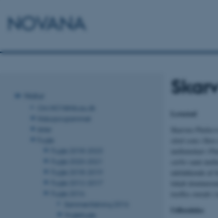
NOVANA
Skar
Natur
Om NOVANA.au.dk
Levested
Naturprogrammet
Arter
Skarven
Phalacr
Fugle
såvel som i flere
Fugle 2018-2023
mellemskarv
Pha
Fugle 2020-2021
carbo
samt melle
Fugle 2018-2019
udelukkende af fi
Fugle 2012-2017
lokalt dominerend
Fugle 2016
træffes overalt 
Sammenfatning 2016
Udbredelse
Ynglefugle