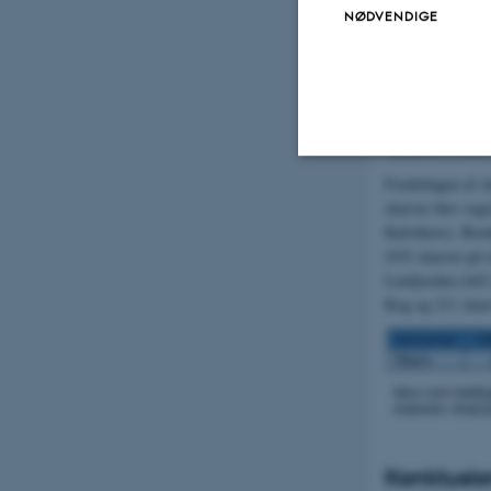
Der blev optalt 1
NØDVENDIGE
bestand (Figur 2
landsdækkende tæ
men lavere end i 
optællinger såvel
overvintre i Danm
variation i, hvorv
Fordelingen af sk
Nødvendige
skarver blev reg
Kalvehave), Born
(932 skarver på
Limfjorden (642 s
Nødvendige cooki
Kog og 211 skarv
grundlæggende fu
cookies.
Navn
be_typo_user
Konklusio