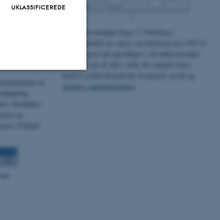
vervintrende
UKLASSIFICEREDE
regående
rudgående tre år
Skarv som trækfugl Figur 2. Udvikling i
ndsdækkende
bestandsindeks for skarv ved midvinter fra 1987 til
 med at forsøge at
2016, baseret på optællinger i 49 indeksområder.
g til tælling er
Indeks er sat til 100 i 1994. De stiplede linjer
angiver usikkerhed på den beregnede værdi (
se
ncentrationer af
detaljer i metodeafsnittet
).
Uklassificerede
ordingborg–
ver), Norddjurs
rver) og
arver i Felsted
ere nogle
rer uden disse
 vores CMS-udbyder,
identificere en backend-