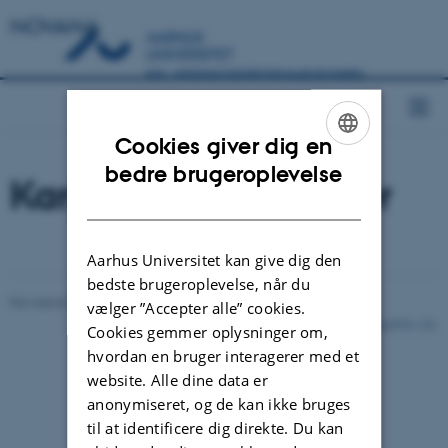
NOVANA
Cookies giver dig en
ENGLISH
bedre brugeroplevelse
Karplanter og mosser
DANISH
Aarhus Universitet kan give dig den
bedste brugeroplevelse, når du
Revideret 25.10.2024
-
Else Vihlborg Staalsen
vælger ”Accepter alle” cookies.
162576 / i31
Cookies gemmer oplysninger om,
hvordan en bruger interagerer med et
website. Alle dine data er
anonymiseret, og de kan ikke bruges
til at identificere dig direkte. Du kan