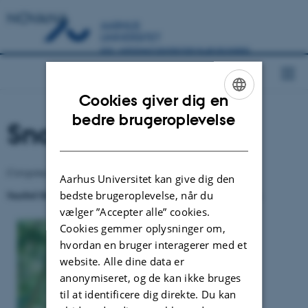
NOVANA
Cookies giver dig en
ENGLISH
bedre brugeroplevelse
Snæbel
DANISH
Coregonus oxyrhynchus
Aarhus Universitet kan give dig den
Snæbel blev sidst rapporteret i 2014. Se rapporten herunder.
bedste brugeroplevelse, når du
vælger ”Accepter alle” cookies.
Cookies gemmer oplysninger om,
hvordan en bruger interagerer med et
website. Alle dine data er
anonymiseret, og de kan ikke bruges
til at identificere dig direkte. Du kan