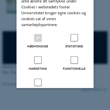
altid ændre dit samtykke under
Cookies i webstedets footer.
Universitetet bruger egne cookies og
cookies sat af vores
samarbejdspartnere.
NØDVENDIGE
STATISTISKE
Snæbel
Coregonus oxyrhynchus
MARKETING
FUNKTIONELLE
Foto: Bernt René Voss Grimm
Revideret 25.10.2024
-
Else Vihlborg Staalsen
128595 / i31
UKLASSIFICEREDE
Accepter alle