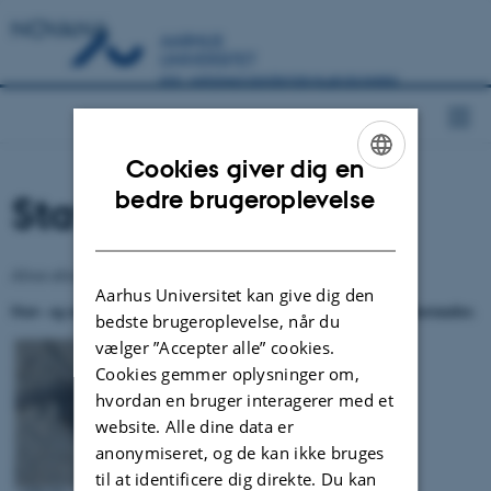
NOVANA
Cookies giver dig en
ENGLISH
bedre brugeroplevelse
Stav- og majsild
DANISH
Alosa alosa og Alosa fallax
Aarhus Universitet kan give dig den
Stav- og majsild blev sidst rapporteret i 2015. Se rapporten herunder.
bedste brugeroplevelse, når du
vælger ”Accepter alle” cookies.
Cookies gemmer oplysninger om,
hvordan en bruger interagerer med et
website. Alle dine data er
anonymiseret, og de kan ikke bruges
til at identificere dig direkte. Du kan