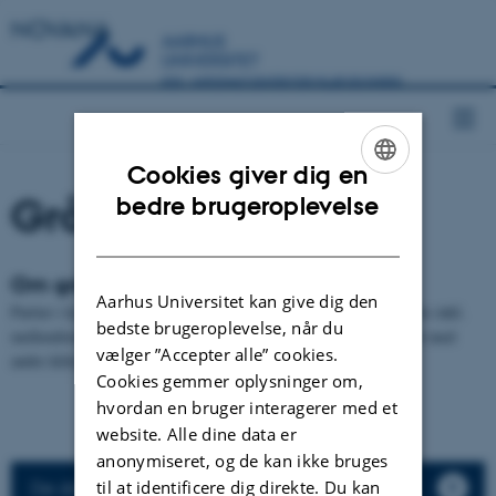
NOVANA
Cookies giver dig en
ENGLISH
Grårisklit (2170)
bedre brugeroplevelse
DANISH
Om grårisklit
Aarhus Universitet kan give dig den
Partier i kystklitter eller disses lavninger præget af buske af gråris inkl.
bedste brugeroplevelse, når du
mellemformer til krybende pil. Naturtypen findes ofte tæt blandet med
vælger ”Accepter alle” cookies.
andre klittyper f.eks. krat af havtorn eller grønsværklit.
Cookies gemmer oplysninger om,
hvordan en bruger interagerer med et
website. Alle dine data er
anonymiseret, og de kan ikke bruges
til at identificere dig direkte. Du kan
De danske beskrivelser af habitattyperne