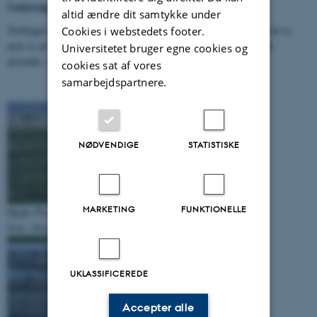
Undersøgelsesområde
altid ændre dit samtykke under
Tællingen har særlig fokus på de fuglebeskyttelsesområder, hvor de to
Cookies i webstedets footer.
arter er på områdernes udpegningsgrundlag. Tællingen skal tillige
Universitetet bruger egne cookies og
anvendes ved opgørelse af de nationale bestande af arterne.
cookies sat af vores
samarbejdspartnere.
NØDVENDIGE
STATISTISKE
MARKETING
FUNKTIONELLE
Hjejle
Pluvialis apricaria
Foto: Peter Bundgaard
UKLASSIFICEREDE
Accepter alle