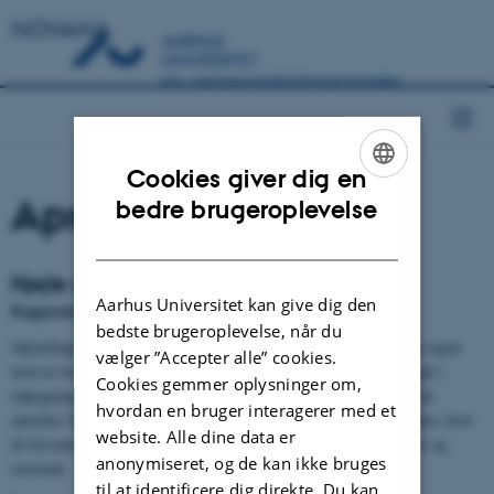
NOVANA
Cookies giver dig en
April
ENGLISH
bedre brugeroplevelse
DANISH
Hjejle og lysbuget knortegås
Aarhus Universitet kan give dig den
Baggrund
bedste brugeroplevelse, når du
Optællingen af hjejle og lysbuget knortegås er landsdækkende og sigter
vælger ”Accepter alle” cookies.
mod at overvåge arterne i fuglebeskyttelsesområder, hvori de indgår i
Cookies gemmer oplysninger om,
udpegningsgrundlaget som trækfugle. Lysbuget knortegås og hjejle
hvordan en bruger interagerer med et
optælles både i april og oktober, da der er fuglebeskyttelsesområder, hvor
website. Alle dine data er
de forventeligt forekommer i større tal om efteråret end om foråret og
anonymiseret, og de kan ikke bruges
omvendt.
til at identificere dig direkte. Du kan