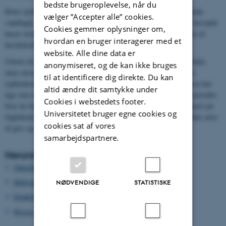
bedste brugeroplevelse, når du
Hvert sjette år gennemføres en landsdækkende optælling af fældende
vælger ”Accepter alle” cookies.
vandfugle. Tællingen finder sted i sensommeren, hvor de danske farvande
Cookies gemmer oplysninger om,
huser store forekomster af bl.a. fældende knopsvaner og flere arter af
hvordan en bruger interagerer med et
havdykænder.
website. Alle dine data er
Udover de store landsdækkende tællinger gennemføres også en række
anonymiseret, og de kan ikke bruges
mere artsspecifikke optællinger, som især er rettet mod arter, hvis
til at identificere dig direkte. Du kan
topforekomster ligger udenfor midvinter- eller fældeperioden. Disse har
altid ændre dit samtykke under
lige som ovenstående til formål at dække arternes forekomst i de perioder,
Cookies i webstedets footer.
hvor de forekommer i de højeste antal. Dækningen fokuserer primært på
Universitetet bruger egne cookies og
fuglebeskyttelsesområder, hvor arterne er udpeget, men for en række arter
cookies sat af vores
af gæs og ænder er dækningsgraden næsten landsdækkende.
samarbejdspartnere.
Herunder beskrives de forskellige tællinger
Optællingsmetoder
Midvintertællinger
NØDVENDIGE
STATISTISKE
Fældefugletælling
Øvrige tællinger