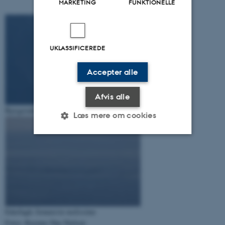
MARKETING
FUNKTIONELLE
UKLASSIFICEREDE
Accepter alle
Afvis alle
Bjergænder
Aythya marila
Læs mere om cookies
Nødvendige
Statistiske
Marketing
Funktionelle
Uklassificerede
Ederfugle
Somateria molissima
Nødvendige cookies hjælper
Fotos: Rasmus Due Nielsen