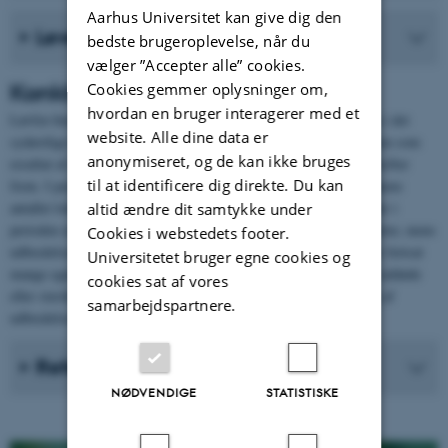
Aarhus Universitet kan give dig den
Levesteder
bedste brugeroplevelse, når du
vælger ”Accepter alle” cookies.
Konklusion
Cookies gemmer oplysninger om,
hvordan en bruger interagerer med et
Løvfrø findes spredt og klumpet fordelt i den kontinentale region i det
website. Alle dine data er
sydøstlige Danmark. Situationen var tidligere meget ugunstig, men som
anonymiseret, og de kan ikke bruges
resultat af en tidligere omfattende plejeindsats gik bestandene derefter
til at identificere dig direkte. Du kan
frem. I perioden 2005-2016 er fremgangen fortsat på Sjælland, mens
antallet lokaliteter er gået tilbage i Jylland. Samlet set synes er der i
altid ændre dit samtykke under
perioden at være tale om en mindre fremgang i antallet af lokaliteter, mens
Cookies i webstedets footer.
udbredelsesområdet synes stabilt. Takket være aktive tiltag er der fortsat
Universitetet bruger egne cookies og
mange egnede yngle- og -rasteområder. Enkelte små bestande er uddøde
cookies sat af vores
eller stærkt truede, og her er der tale om en lokal indskrænkning af
samarbejdspartnere.
udbredelsesområdet.
Referencer
NØDVENDIGE
STATISTISKE