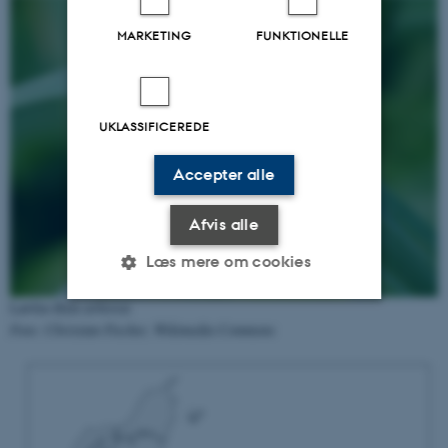
MARKETING
FUNKTIONELLE
UKLASSIFICEREDE
Accepter alle
Afvis alle
Læs mere om cookies
Løvfrø
Hyla arborea
Foto: Christian Fischer, Wikimedia Commons
Nødvendige
Statistiske
Marketing
Funktionelle
Uklassificerede