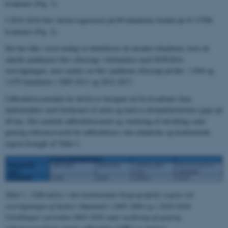
kvadrater (Fig. 1).
I 2010-2016 blev løvfrø registreret på 89 lokaliteter fordelt på 41 UTM-
kvadrater (Fig. 2).
Det har ikke været muligt at identificere de eksakte lokaliteter, hvor de
enkelte paddearter blev eftersøgt i forbindelse med NOVANA-
overvågningen, men samlet set blev padderne eftersøgt på hhv. 1.844 og
1.879 lokaliteter i 2005-2011 og 2012-2017.
Udbredelsesområdet for løvfrø er beregnet ud fra kvadrater (kun
landområder) med forekomst af arten og med et afstandskriterium (gap) på
40 km. Det samlede udbredelsesareal og vurdering af udvikling samt
gunstig referenceværdi for udbredelsen i den atlantiske og kontinentale
region fremgår af Tabel 1.
Tabel 1.
Udbredelse i den kontinentale biogeografiske region ved
overvågningen af løvfrø i Danmark i 2005-2009 og i 2010-2016.
Udviklingen i perioden 2005-2016 samt vurdering af gunstig