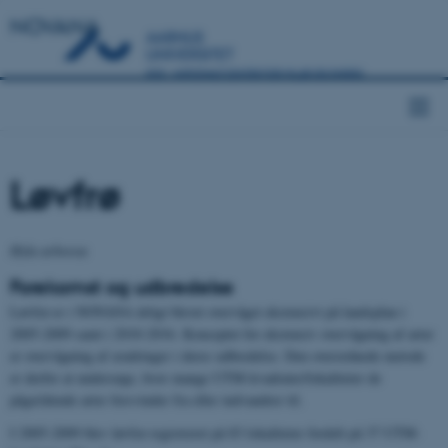
NOVANA
Løvfrø
Hyla arborea
Forekomst og udbredelse
Løvfrø er i NOVANA årligt blevet overvåget ekstensivt på landsplan i
2005-2009 samt i 2010-2016. Konceptet for ekstensiv overvågning af arter
er overvågning af ændringer i deres udbredelse. Den overordnede metode
er derfor at undersøge, hvor mange UTM-kvadrater/lokaliteter de
pågældende arter forsvinder fra eller indvandrer til.
I 2005-2009 blev løvfrø registreret på 83 lokaliteter fordelt på 37 UTM-