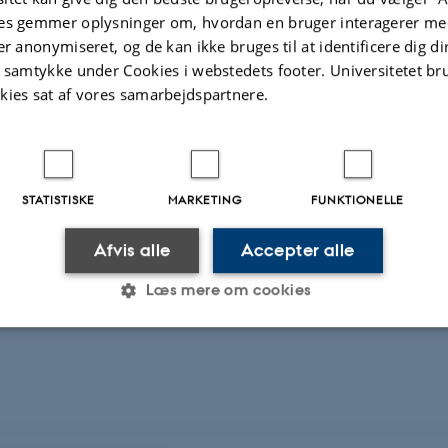
mbinerer en flytælling i Vadehavet med landbaserede tællinger i det øvrige 
es gemmer oplysninger om, hvordan en bruger interagerer med
er anonymiseret, og de kan ikke bruges til at identificere dig d
t samtykke under Cookies i webstedets footer. Universitetet br
kies sat af vores samarbejdspartnere.
STATISTISKE
MARKETING
FUNKTIONELLE
lidris canutus
Sandløber
Calidris alba
 Commons
Afvis alle
Accepter alle
Læs mere om cookies
Statistiske
Marketing
Funktionelle