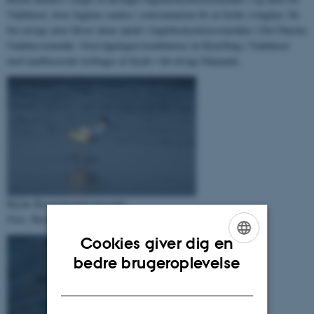
Vadehavet, hvor fuglene samles i sensommeren for at fælde svingfjer. De
fire øvrige arter bliver alene optalt i fuglebeskyttelsesområder i Det Danske
Vadehavsområde. Overvågningen kombinerer en flytælling i Vadehavet
med landbaserede tællinger af klyde i det øvrige Danmark.
Klyde
Recurvirostra avosetta
Foto: Rasmus Due Nielsen
Cookies giver dig en
ENGLISH
bedre brugeroplevelse
DANISH