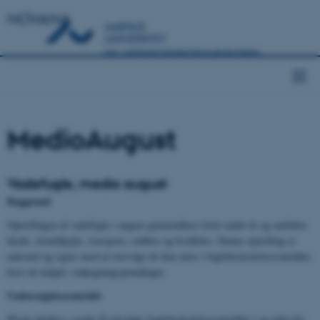
NOVANA
MedioAugust
Vadefugle, medio august
Baggrund
Optællingen af vadefugle i august gennemføres hvert andet år og omfatter
klyde, strandhjejle, storspove, rødben og hvidklire. Denne optælling er
national og sigter mod at overvåge de fem arter i fuglebeskyttelsesområder,
hvor de indgår i udpegningsgrundlaget.
Undersøgelsesområde
Klyde dækkes i nogle få udvalgte fuglebeskyttelsesområder i og uden for