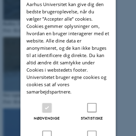
Aarhus Universitet kan give dig den
bedste brugeroplevelse, når du
vælger ”Accepter alle” cookies.
Rødben
Tringa totanus
Cookies gemmer oplysninger om,
Foto: Kevin Kuhlmann Clausen
hvordan en bruger interagerer med et
website. Alle dine data er
anonymiseret, og de kan ikke bruges
til at identificere dig direkte. Du kan
altid ændre dit samtykke under
Cookies i webstedets footer.
Universitetet bruger egne cookies og
cookies sat af vores
samarbejdspartnere.
Stor regnspove
Numenius arquata
Foto: Kevin Kuhlmann Clausen
NØDVENDIGE
STATISTISKE