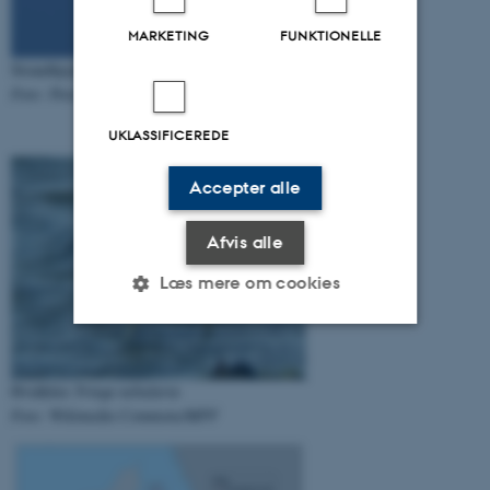
MARKETING
FUNKTIONELLE
Strandhjejle
Pluvialis squatarola
Foto: Peter Bundgaard
UKLASSIFICEREDE
Accepter alle
Afvis alle
Læs mere om cookies
Nødvendige
Statistiske
Marketing
Hvidklire
Tringa nebularia
Funktionelle
Uklassificerede
Foto:
Wikimedia Commons/MPF