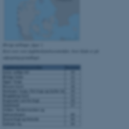
Nødvendige cookies hjælper
med at gøre hjemmesiden
brugbar ved at aktivere nogle
grundlæggende funktioner
som navigation mm.
Hjemmesiden kan ikke
fungerer uden disse cookies.
Øvrige tællinger, figur 1.
Kort over over fuglebeskyttelsesområder, hvor klyde er på
udpegningsgrundlaget.
Navn
Udbyder / Domæne
be_typo_user
TYPO3 Association
.au.dk
fe_typo_user
Typo3 Association
.au.dk