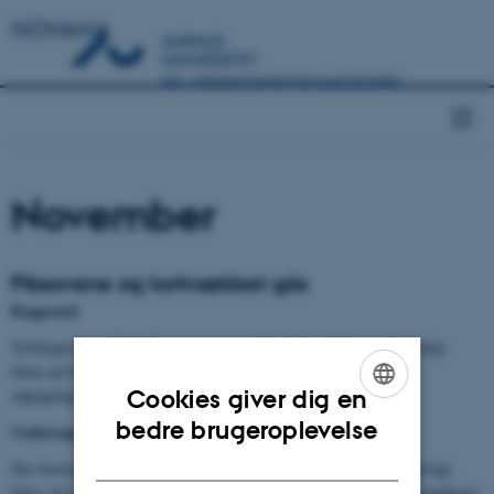
NOVANA
November
Pibesvane og kortnæbbet gås
Baggrund
Tællingen har til formål at opgøre de nationale bestande, med særligt
fokus på fuglebeskyttelsesområder, hvor disse arter er på
udpegningsgrundlaget.
Cookies giver dig en
ENGLISH
bedre brugeroplevelse
Undersøgelsesområde
DANISH
Der foretages en landsdækkende optælling af begge arter, med særligt
fokus på fuglebeskyttelsesområder, hvor disse er på udpegningsgrundlaget.