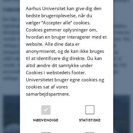
Aarhus Universitet kan give dig den
Usikkerheder
bedste brugeroplevelse, når du
For både kortnæbbet gås og pibesvane benyttes
vælger ”Accepter alle” cookies.
fuglebeskyttelsesområderne i stigende grad kun som overnatningspladser.
Cookies gemmer oplysninger om,
Hovedparten af fourageringen finder sted spredt på landbrugsjorde uden for
hvordan en bruger interagerer med et
områder inkluderet i udpegningsgrundlagene, ofte ret langt fra kysten. Ved
website. Alle dine data er
tællinger i dagtimerne kan det således være svært at lokalisere alle
anonymiseret, og de kan ikke bruges
fouragerende flokke. Tællinger ved natrastepladserne (udflyvning og
til at identificere dig direkte. Du kan
indflyvning) dækker oftere en større andel af den faktiske bestand i et
område, men rummer ingen information om hvor fuglene søger føde. For
altid ændre dit samtykke under
nuværende gennemføres tællingen som en blanding af disse to typer
Cookies i webstedets footer.
tællinger.
Universitetet bruger egne cookies og
cookies sat af vores
samarbejdspartnere.
NØDVENDIGE
STATISTISKE