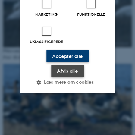
MARKETING
FUNKTIONELLE
UKLASSIFICEREDE
Pibesvane
Cygnus columbianus
Accepter alle
Foto: Kevin Kuhlmann Clausen
Afvis alle
Læs mere om cookies
Nødvendige
Statistiske
Marketing
Funktionelle
Uklassificerede