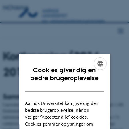
NOVANA
Kortlægning (2016-
2019)
Cookies giver dig en
ENGLISH
bedre brugeroplevelse
DANISH
Sammenfatning
Aarhus Universitet kan give dig den
I perioden 2016-2019 er kortlagt 10.578 ha med tør hede fordelt på 1.240
bedste brugeroplevelse, når du
forekomster og 87 habitatområder. Inden for den gamle
vælger ”Accepter alle” cookies.
habitatområdeafgrænsning (før 2018) har kortlægningen ført til en 1 %
reduktion af det kendte areal med naturtypen i forhold til den forrige
Cookies gemmer oplysninger om,