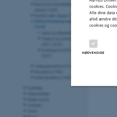
Strandvold med flerårige
cookies. Cooki
planter (1220)
Alle dine data 
Kystklint eller -klippe (1230)
altid ændre di
Enårig strandengsvegetation
cookies og coo
(1310)
Areal og udbredelse
Tilstand og udvikling
(2011-2022)
Kortlægning (2016-
NØDVENDIGE
2019)
Revideret 27.05
Vadegræssamfund (1320)
Strandeng (1330)
Indlandssalteng (1340)
Kystklitter
Indlandsklitter
Nødvendige
Heder og krat
Overdrev
Moser
Skove