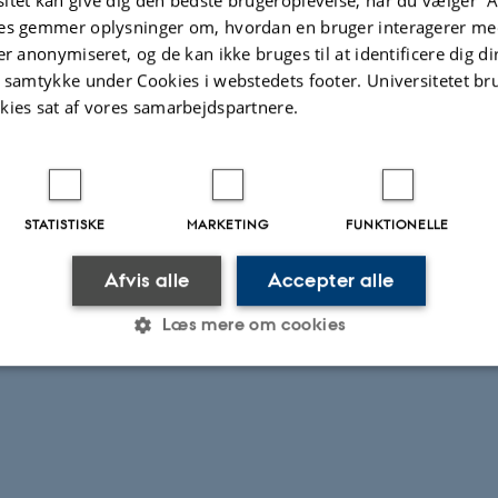
es gemmer oplysninger om, hvordan en bruger interagerer med
er anonymiseret, og de kan ikke bruges til at identificere dig d
t samtykke under Cookies i webstedets footer. Universitetet br
kies sat af vores samarbejdspartnere.
STATISTISKE
MARKETING
FUNKTIONELLE
.2026
-
Else Vihlborg Staalsen
Afvis alle
Accepter alle
Læs mere om cookies
Statistiske
Marketing
Funktionelle