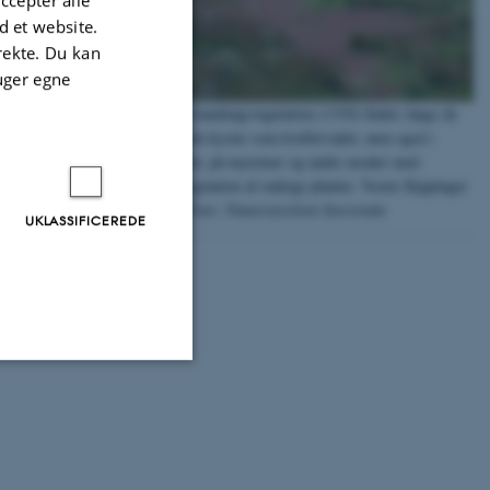
 et website.
irekte. Du kan
uger egne
Enårig strandengsvegetation (1310) findes langs de
beskyttede kyster som kvellervader, men også i
saltpander, på myretuer og andre arealer med
pionervegetation af enårige planter. Vester Kippinger
Mader.
Foto: Naturstyrelsen Storstrøm
UKLASSIFICEREDE
Uklassificerede