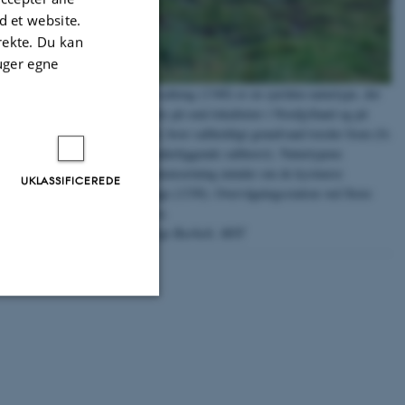
 et website.
irekte. Du kan
uger egne
Indlandssalteng (1340) er en sjælden naturtype, der
kun findes på små lokaliteter i Nordjylland og på
Sjælland, hvor saltholdigt grundvand træder frem (fx
fra en underliggende salthorst). Naturtypens
artssammensætning minder om de kystnære
UKLASSIFICEREDE
strandenge (1330). Overvågningsstation ved Store
Vildmose.
Foto: Tage Burholt, MST
Uklassificerede