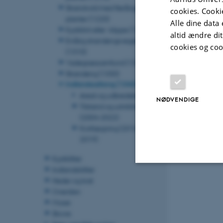
Strandvold med flerårige
cookies. Cooki
planter (1220)
Alle dine data 
Kystklint eller -klippe (1230)
altid ændre di
Enårig strandengsvegetation
cookies og coo
(1310)
Vadegræssamfund (1320)
Strandeng (1330)
Indlandssalteng (1340)
Areal og udbredelse
NØDVENDIGE
Tilstand og udvikling
(2004-2022)
Kortlægning (2016-
2019)
Revideret 27.05
Kystklitter
Indlandsklitter
Heder og krat
Nødvendige
Overdrev
Moser
Skove