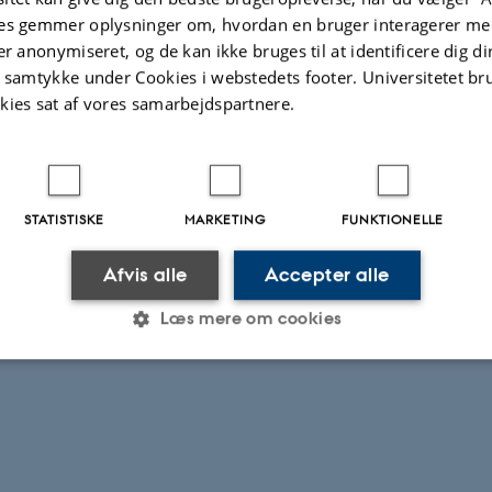
es gemmer oplysninger om, hvordan en bruger interagerer med
er anonymiseret, og de kan ikke bruges til at identificere dig d
t samtykke under Cookies i webstedets footer. Universitetet br
kies sat af vores samarbejdspartnere.
STATISTISKE
MARKETING
FUNKTIONELLE
Afvis alle
Accepter alle
Læs mere om cookies
.2026
-
Else Vihlborg Staalsen
Statistiske
Marketing
Funktionelle