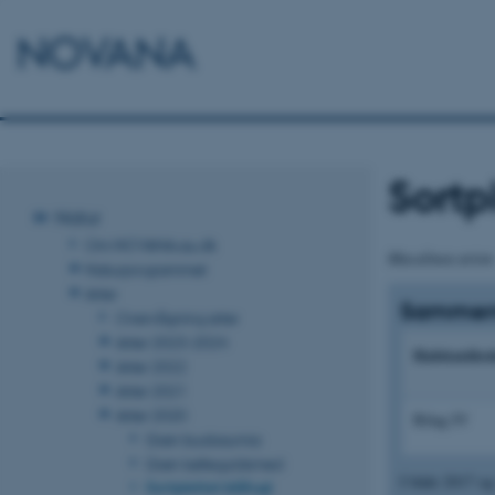
NOVANA
Sortp
Natur
Om NOVANA.au.dk
Maculinea arion
Naturprogrammet
Arter
Sammen
Overvågning arter
Arter 2023-2024
Habitatdire
Arter 2022
Arter 2021
Arter 2020
Bilag IV
Grøn buxbaumia
Grøn kølleguldsmed
I både 2017 og 
Sortplettet blåfugl