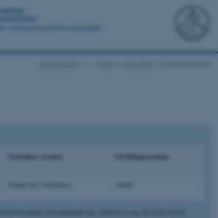
novana.au.dk
…
Arter
Arter 2020
Sortplettet blåfugl
Periodens resultat
Udviklingstendens
Fundet på 3 lokaliteter
Stabil
elvom bestanden tilsyneladende har stabiliseret sig, må arten fortsat