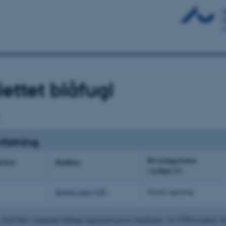
lettet blåfugl
fatning
Bevaringsstatus
ktivet
Rødliste
(Artikel 17)
Kritisk truet (CR)
Stærkt ugunstig
2020 blev sortplettet blåfugl registreret på tre lokaliteter i ét UTM-kvadrat. S