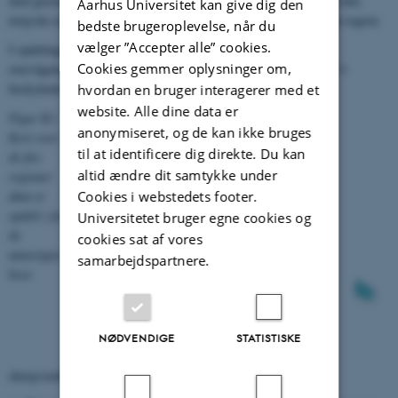
med grænsen mellem de to biogeografiske regioner. Fyn hører til den
Aarhus Universitet kan give dig den
østjyske region og Bornholm hører sammen med den sjællandske region.
bedste brugeroplevelse, når du
vælger ”Accepter alle” cookies.
I opdelingen er tilstræbt en nogenlunde lige fordeling af
Cookies gemmer oplysninger om,
overvågningsstationer i det nye stationsnet (fra 2011) og af det § 3-
beskyttede naturareal (fra 2015).
hvordan en bruger interagerer med et
website. Alle dine data er
Figur K1.
anonymiseret, og de kan ikke bruges
Kort over
til at identificere dig direkte. Du kan
de fire
altid ændre dit samtykke under
regioner
Cookies i webstedets footer.
data er
opdelt i for
Universitetet bruger egne cookies og
de
cookies sat af vores
naturtyper,
samarbejdspartnere.
hvor
NØDVENDIGE
STATISTISKE
datagrundlaget er tilstrækkeligt stort.