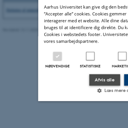
Aarhus Universitet kan give dig den beds
Dækning af mineraljord (sand, ler, sten) (%)
0,53
0,62
0,
”Accepter alle” cookies. Cookies gemmer
interagerer med et website. Alle dine da
bruges til at identificere dig direkte. Du
Revideret 13.11.2025
-
Else Vihlborg Staalsen
Cookies i webstedets footer. Universitete
160820 / i31
vores samarbejdspartnere.
NØDVENDIGE
STATISTISKE
MARKET
Afvis alle
Læs mere 
Nødvendige
Statistiske
Marke