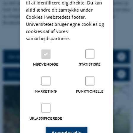
til at identificere dig direkte. Du kan
og skal ses som modsætning til kalkrige bjergarter, som f.eks. limsten og
kridt. De to naturtyper forekommer i en tæt mosaik i Danmark og forvaltes
altid ændre dit samtykke under
og afrapporteres samlet. Kalkfattige indlandsklipper findes kun på
Cookies i webstedets footer.
Bornholm.
Universitetet bruger egne cookies og
cookies sat af vores
samarbejdspartnere.
De danske beskrivelser af habitattyperne
NØDVENDIGE
STATISTISKE
EU's beskrivelse af naturtyperne
MARKETING
FUNKTIONELLE
UKLASSIFICEREDE
Accepter alle