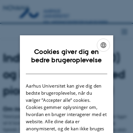
NOVANA
Cookies giver dig en
Indlandsklippe (8220)
ENGLISH
bedre brugeroplevelse
DANISH
og indlandsklippe med
Aarhus Universitet kan give dig den
pionerplanter (8230)
bedste brugeroplevelse, når du
vælger ”Accepter alle” cookies.
Cookies gemmer oplysninger om,
Om indlandsklippe
hvordan en bruger interagerer med et
Naturtyperne findes på tørre, blottede kalkfattige klipper, som ikke ligger
website. Alle dine data er
ud til havet, og som er mere eller mindre bevoksede i sprækker og
anonymiseret, og de kan ikke bruges
lignende. Kalkfattige bjergarter omfatter bl.a. granit, serpentinit og gnejs