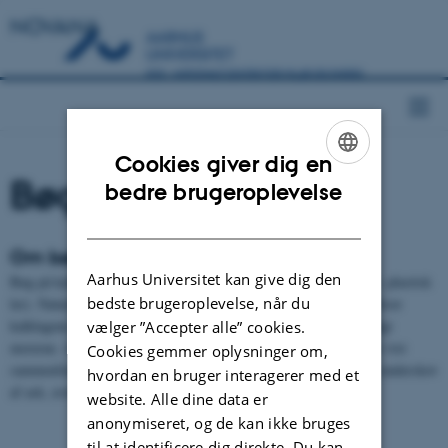
NOVANA
Cookies giver dig en
Bøg på kalk (9150)
ENGLISH
bedre brugeroplevelse
DANISH
Om bøg på kalk
Aarhus Universitet kan give dig den
Bøg på kalk er bøgeskov, hvor jordbunden er meget kalkrig (inkl. plastisk
bedste brugeroplevelse, når du
ler). Naturtypen er sjælden i Danmark og forekommer primært, hvor
kalklagene er meget tæt på overfladen eller med særligt kalkholdigt
vælger ”Accepter alle” cookies.
moræne. Arterne er typisk kalkelskende arter, og der kan være et vist
Cookies gemmer oplysninger om,
sammenfald med arter fra bøg på muld (9130). Der kan være en underskov
hvordan en bruger interagerer med et
af ask, avnbøg, eg, ær o.a. træer og en rig bundflora.
website. Alle dine data er
anonymiseret, og de kan ikke bruges
til at identificere dig direkte. Du kan