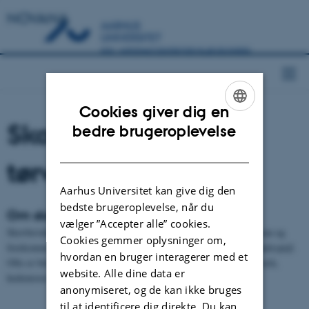
NOVANA
Cookies giver dig en
Skovbevokset
ENGLISH
bedre brugeroplevelse
DANISH
tørvemose (91D0)
Aarhus Universitet kan give dig den
bedste brugeroplevelse, når du
Om skovbevokset tørvemose
vælger ”Accepter alle” cookies.
Skovbevokset tørvemose er domineret af birk, skovfyr eller rødgran og
Cookies gemmer oplysninger om,
forekommer på relativ næringsfattig, sur bund med højt grundvandsspejl.
hvordan en bruger interagerer med et
Ofte er birk første art i successionen, fx ved tilgroning af hængesæk,
website. Alle dine data er
hedemoser eller fattigkær.
anonymiseret, og de kan ikke bruges
til at identificere dig direkte. Du kan