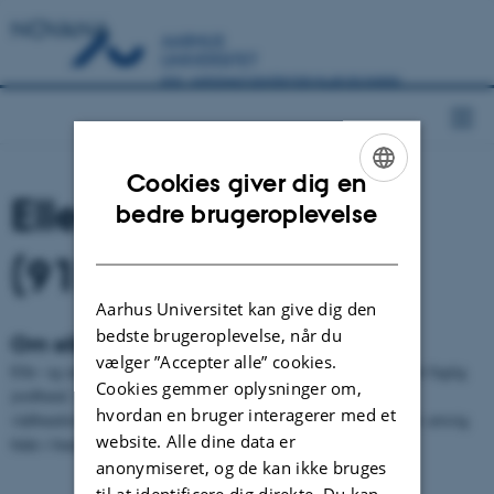
NOVANA
Cookies giver dig en
Elle- og askeskov
ENGLISH
bedre brugeroplevelse
DANISH
(91E0)
Aarhus Universitet kan give dig den
bedste brugeroplevelse, når du
Om elle- og askeskov
vælger ”Accepter alle” cookies.
Elle- og askeskov findes på naturlig næringsrig, kalkholdig og ret fugtig
Cookies gemmer oplysninger om,
jordbund. Skoven er typisk domineret af el, ask og andre
hvordan en bruger interagerer med et
vådbundstolerante og grundvandselskende træarter. Den er relativ artsrig
website. Alle dine data er
både i bundflora og træartssammensætning.
anonymiseret, og de kan ikke bruges
til at identificere dig direkte. Du kan