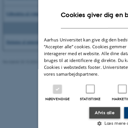
Udbredelse af rydning
0,032
0,033
0,0
Cookies giver dig en 
An
Aarhus Universitet kan give dig den beds
Dækning af mineraljord (sand, ler, sten) (%)
0,19
0,22
0
”Accepter alle” cookies. Cookies gemmer
interagerer med et website. Alle dine da
bruges til at identificere dig direkte. Du
Revideret 25.10.2024
-
Else Vihlborg Staalsen
Cookies i webstedets footer. Universitete
160908 / i31
vores samarbejdspartnere.
NØDVENDIGE
STATISTISKE
MARKET
Afvis alle
Læs mere 