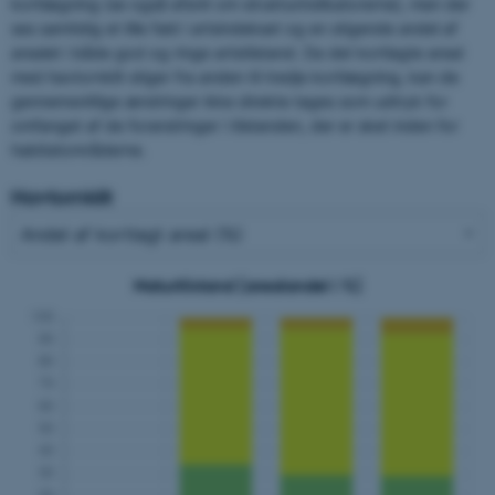
kortlægning (se også afsnit om strukturindikatorerne), men der
ses samtidig et lille fald i artsindekset og en stigende andel af
arealet i både god og ringe artstilstand. Da det kortlagte areal
med havtornklit stiger fra anden til tredje kortlægning, kan de
gennemsnitlige ændringer ikke direkte tages som udtryk for
omfanget af de forandringer i tilstanden, der er sket inden for
habitatområderne.
Havtornklit
Naturtilstand (arealandel i %)