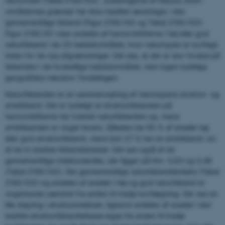
havtornklit (Tabel 2160.102). Justeringerne af Natura 2000-
områdernes grænser har ikke medført ændringer i den
gennemsnitlige tilstand (Figur 2160.102 og Tabel 2160.102).
Figur 2160.101 viser andelen af havtornklitterne i høj eller god
naturtilstand i de 25 habitatområder, hvor naturtypen er kortlagt
inden for de nye afgrænsninger. Det ses, at der er stor forskel på
tilstanden i de forskellige habitatområder, men ingen tydelige
geografiske mønstre i fordelingen.
Naturtilstanden er en sammenvejning af naturtypens struktur- og
artstilstand. Det er tydeligt at strukturtilstanden på
havtornklitterne har trukket naturtilstanden op, mens
artstilstanden er noget lavere. Således har 65 % af arealet høj
eller god strukturtilstand, mens blot 27 % har en artstilstand i en
af de to bedste tilstandsklasser. Det ses også af de
gennemsnitlige indeksværdier, der ligger på hhv. 0,63 og 0,48
(Tabel 2160.102). Det gennemsnitlige naturtilstandsindeks (Tabel
2160.102) og andelen af arealet i høj og god naturtilstand er
nogenlunde uændret fra anden til tredje kortlægning. Der ses en
lille stigning i strukturindekset, ligesom andelen af arealet i den
bedste strukturtilstandsklasse øges fra anden til tredje