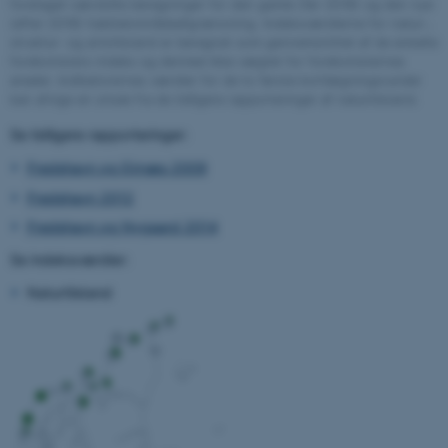
foretaget særskilte beregninger for den gamle (før 2018) og den nye
.au.dk
(efter 2018) habitatområdeafgrænsning. Indeksværdierne for natur-,
struktur- og artstilstand er beregnet som gennemsnittet af de enkelte
forekomsters indeks og dermed ikke vægtet for forekomsternes
arealer. Indikatorernes værdier for de to første kortlægningsrunder
ARRAffinity
Microsoft Corporation
kan afvige en smule fra de tidligere rapporteringer af naturtilstand.
.mitstudie.au.dk
Se tidligere rapporteringer:
Fredshavn og Ejrnæs 2009
Fredshavn 2012
esctx
Microsoft Corporation
.login.microsoftonline.com
Fredshavn og Nygaard 2014
Se indeksværdier:
fpc
Microsoft Corporation
login.microsoftonline.com
Naturtilstand
__cf_bm
Cloudflare Inc.
.pure.au.dk
__cf_bm
Cloudflare Inc.
.linkedin.com