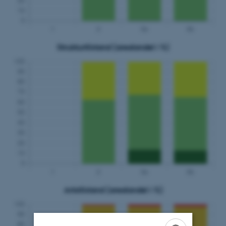
Strukturtilstand (arealandel i %)
Artstilstand (arealandel i %)