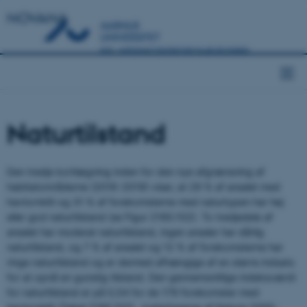
NOVANA
Naturtilstand
Den tredje kortlægning inden for den nye afgrænsning af
habitatområderne (2016-2019) viser, at 29 % af arealet med
havtornklit og 31 % af forekomsterne med naturtypen har høj
eller god naturtilstand (se Figur 2160.102). To tredjedele af
arealet har moderat naturtilstand, ingen arealer har dårlig
naturtilstand, og 7 % af arealet og 12 % af forekomsterne har
ringe naturtilstand og er dermed afhængige af en større indsats
for at opnå en gunstig tilstand. Den gennemsnitlige indeksværdi
for naturtilstand er på 0,54 for de 179 forekomster med