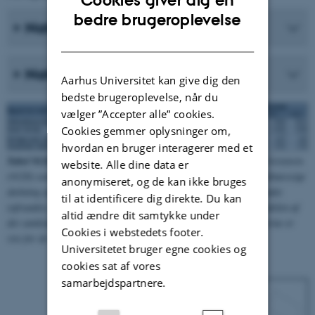
Cookies giver dig en
ENGLISH
bedre brugeroplevelse
Naturtypens udbredelsesområde
DANISH
Naturtypens areal
Aarhus Universitet kan give dig den
bedste brugeroplevelse, når du
vælger ”Accepter alle” cookies.
Cookies gemmer oplysninger om,
hvordan en bruger interagerer med et
Tabel 9120.1.
Udbredelsesområde og areal for bøg på mor med kristtorn
website. Alle dine data er
(9120) som afrapporteret til EU i 2007, 2013 og 2019. Den arealmæssige
anonymiseret, og de kan ikke bruges
dækning af naturtypen er vist ved den samlede dækning i hele landet
til at identificere dig direkte. Du kan
(afrundet), det kortlagte areal inden for habitatområderne og andelen af
altid ændre dit samtykke under
det samlede areal, der ligger inden for habitatområderne. Arealerne er
Cookies i webstedets footer.
vist for de to
biogeografiske regioner
og for hele landet.
Universitetet bruger egne cookies og
cookies sat af vores
samarbejdspartnere.