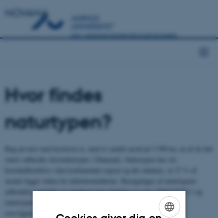
NOVANA
Hvor findes
naturtypen?
Bøg på mor med kristtorn er, med et samlet areal på 3.500 ha, en af de lidt
større udbredte skovnaturtyper i Danmark. Naturtypen har sin
hovedudbredelse i den kontinentale region og det skønnes, at 27 % af
arealet ligger inden for habitatområderne. Beregninger af naturtypens
udbredelsesområde og arealmæssige dækning er vist i Tabel 9120.1 og
naturtypens udbredelsesområde, kendte forekomster og
overvågningsstationer (2011-2016) er vist i Figur 9120.1.