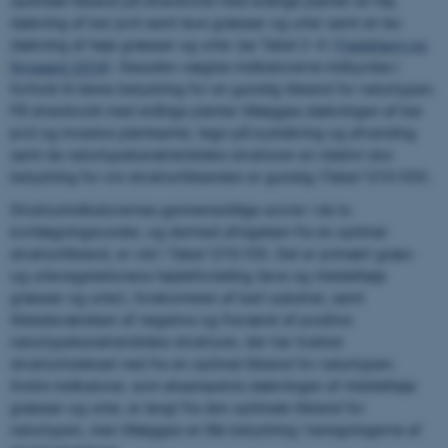
optimale tilstand på strandvold med enårige planter en høj
dækning af bar jord samt lave græsser og urter samt en lav
dækning af høje græsser og urter (se Tabel 2-4 i
Fredshavn og
Nygaard 2014
). Desuden vægtes indikatorerne indbyrdes i
forhold til deres betydning for en gunstig tilstand for naturtypen.
På strandvold med enårige planter tillægges dækningen af bar
jord og invasive plantearter, tegn på kystsikring og afvanding
samt de naturtypekarakteristiske strukturer en relativt stor
betydning for om strukturtilstanden er gunstig (Tabel 1210.105).
Strukturindikatorernes gennemsnitlige scorer i de to
kortlægningsrunder, og dermed afvigelsen fra en optimal
strukturtilstand, er vist i Tabel 1210.105. Det er primært græs-
og urtevegetationens højdefordeling (lave og middelhøje
græsser og urter), forekomsten af bart substrat, samt
tilstedeværelsen af negative og fraværet af positive
naturtypekarakteristiske strukturer, der har trukket
strukturindekset ned fra en optimal tilstand for naturtypen.
Andre indikatorer, som eksempelvis dækningen af middelhøje
græsser og urter, er langt fra den optimale tilstand for
naturtypen, men tillægges en lille betydning i beregningerne af