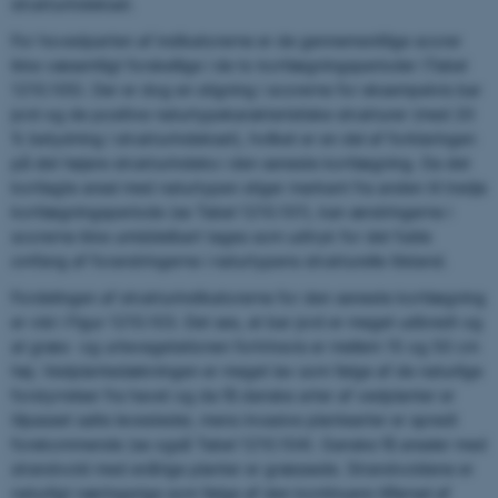
strukturindekset.
For hovedparten af indikatorerne er de gennemsnitlige scorer
ikke væsentligt forskellige i de to kortlægningsperioder (Tabel
1210.105). Der er dog en stigning i scorerne for eksempelvis bar
jord og de positive naturtypekarakteristiske strukturer (med 20
% betydning i strukturindekset), hvilket er en del af forklaringen
på det højere strukturindeks i den seneste kortlægning. Da det
kortlagte areal med naturtypen stiger markant fra anden til tredje
kortlægningsperiode (se Tabel 1210.101), kan ændringerne i
scorerne ikke umiddelbart tages som udtryk for det fulde
omfang af forandringerne i naturtypens strukturelle tilstand.
Fordelingen af strukturindikatorerne for den seneste kortlægning
er vist i Figur 1210.103. Det ses, at bar jord er meget udbredt og
at græs- og urtevegetationen fortrinsvis er mellem 15 og 50 cm
høj. Vedplantedækningen er meget lav som følge af de naturlige
forstyrrelser fra havet og da få danske arter af vedplanter er
tilpasset salte levesteder, mens invasive plantearter er spredt
forekommende (se også Tabel 1210.104). Ganske få arealer med
strandvold med enårige planter er græssede. Strandvoldene er
naturligt næringsrige som følge af den kontinuere tilførsel af