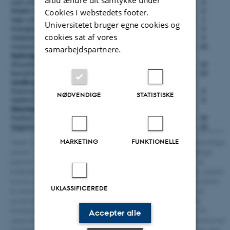
altid ændre dit samtykke under
Cookies i webstedets footer.
Universitetet bruger egne cookies og
cookies sat af vores
samarbejdspartnere.
NØDVENDIGE
STATISTISKE
MARKETING
FUNKTIONELLE
Tabel 1210.105. Oversigt over strukturindikatorernes gennemsnitlige
scorer i de to kortlægningsrunder, hvor strandvold med enårige
planter er eftersøgt. En gennemsnitlig score på 1 indikerer, at
indikatoren har en optimal fordeling på alle kortlagte arealer. Lavere
scorer peger på mindre optimal fordeling af indikatoren. De sidste
UKLASSIFICEREDE
to kolonner viser indikatorernes betydning i beregningerne af
strukturtilstanden. Med fed skrift er angivet den procentvise
fordeling af de overordnede elementer for strukturindekset (fx
Accepter alle
vegetationsstruktur) og for hver af disse er angivet den procentvise