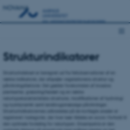
NOVANA
Strukturindikatorer
Strukturindekset er beregnet ud fra feltobservationer af en
række indikatorer, der afspejler vegetationens struktur og
påvirkningsfaktorer. Det gælder forekomsten af invasive
plantearter, græsning/høslæt og en række
naturtypekarakteristiske strukturer, modifikationer af hydrologi
og kystdynamik samt landbrugsmæssige påvirkninger.
Strukturindikatorernes udbredelse på de kortlagte arealer er
registreret i kategorier, der hver især tildeles en score i forhold til
den optimale fordeling for naturtypen. Eksempelvis er den