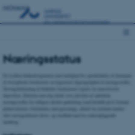
NOVANA
Næringsstatus
En lysåben klithedevegetation med mulighed for opretholdelse af dominans
af dværgbuske forudsætter en begrænset tilgængelighed af næringsstoffer.
Næringsbelastning af klitheder forekommer typisk via atmosfærisk
deposition. Klitterne kan dog lokalt være påvirket af ophobede
næringsstoffer fra tidligere direkte gødskning (med henblik på at fremme
plantevæksten i forbindelse med græsning), afdrift fra dyrkede marker
eller næringsbelastet dræn- og overfladevand fra omkringliggende
landbrug.