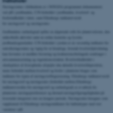
Indikatorer
Næringsstatus i klithederne er i NOVANA programmet dokumenteret
ved pH i jordbunden, C/N-forholdet i jordbunden, kvælstof- og
fosforindholdet i løvet, samt Ellenbergs indikatorværdi
for næringsstof og næringsratio.
Jordbundens surhedsgrad spiller en afgørende rolle for plantevæksten, den
mikrobielle aktivitet samt en række kemiske og fysiske
jordbundsegenskaber. C/N-forholdet i jorden er en væsentlig indikator for
eutrofieringsstatus og vigtig for at forudsige, hvornår kvælstofpåvirkning
kan forventes at medføre forsuring og konkurrencebetingede ændringer i
artssammensætning og vegetationsstruktur. Kvælstofindholdet i
skudspidser af dværgbuske afspejler den aktuelle kvælstofdeposition,
mens forholdet mellem kvælstof og fosfor i planterne bruges som
indikator for typen af næringsstofbegrænsning. Ellenbergs indikatorværdi
for næringsstof og næringsratio (forholdet mellem Ellenbergs
indikatorværdier for næringsstof og surhedsgrad) er et udtryk for
planternes næringspræferencer og dermed næringstilgængeligheden på
levestedet integreret over en længere periode. Næringsratio beregnes som
supplement til Ellenbergs næringsindikator for habitattyper med stor
variation i pH.