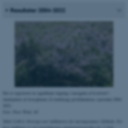
Resultater 2004-2022
Der er registreret en signifikant stigning i mængden af kvælstof i
skudspidser af dværgbuske (fx hedelyng) på klithederne i perioden 2004-
2022.
Foto: Peter Wind, AU
Tabel 2140.4. Oversigt over indikatorer for næringsstatus i klithede. For
hver indikator er vist prøvefelternes gennemsnitsværdier for 1) hele