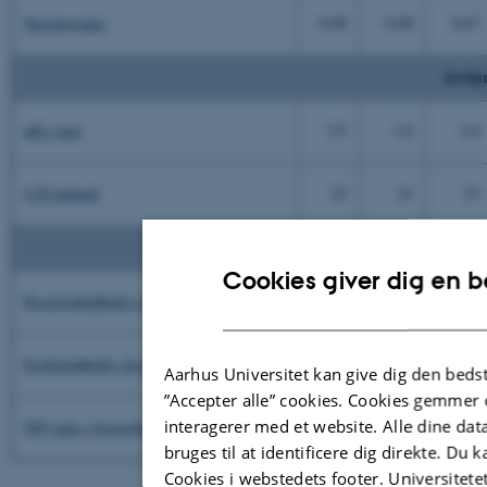
Næringsratio
0,68
0,68
0,67
Jordpr
pH i jord
3,5
3,4
3,4
C/N forhold
22
21
23
Plantep
Cookies giver dig en b
Kvælstofindhold i dværgbuske
1,3
1,4
1,3
Fosforindhold i dværgbuske
0,13
0,13
0,13
Aarhus Universitet kan give dig den beds
”Accepter alle” cookies. Cookies gemmer
interagerer med et website. Alle dine dat
N/P ratio i dværgbuske
11
12
11
bruges til at identificere dig direkte. Du
Cookies i webstedets footer. Universitete