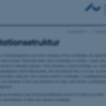
novana.au.dk
…
Avnekn
ationsstruktur
er rørsumpvegetation med stedvis dominans af hvas avneknippe, der typisk b
 tætte bestande. Naturtypen findes oftest ved bredden af småsøer, i moser elle
 ekstensivt udnyttede enge/kær. Tætte rørsumpe er typisk artsfattige, og i optim
vneknippemose derfor højtvoksende, men tilstrækkeligt åben, til at eng- og mose
sionsstadier stadig kan vokse sammen med hvas avneknippe. I avneknippemoser
r være dominans af arter med præference for meget våde forhold, og dækningen
begrænset.
g og afvanding vil øge biomasseproduktionen og føre til en højere og tættere
on med dominans af andre arter end hvas avneknippe.