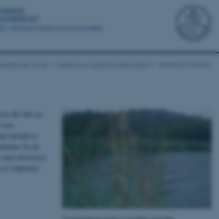
ippemose (7210)
Tilstand og udvikling (2004-2022)
Vegetationsstruktur
liver 80-180 cm
r som
al tilstand er
planter fra de
 med uforstyrret
 af vedplanter
Avneknippemoserne er lysåbne med høj