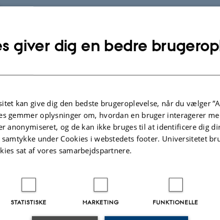
ynamik og tilgroningsgraden i avneknippemose er i NOVANA programmet doku
planter, vegetationens højde og dækning af hvas avneknippe i 5 m cirkler, der 
s giver dig en bedre brugerop
ruktur og mængden af biomasse, samt udbredelsen af forvaltningsindsatser i f
ter 2004-2022
ersigt over indikatorer for vegetationsstruktur i avneknippemose. For hver indi
oner, hvor naturtypen forekommer i mindst 10 prøvefelter og 3) hhv. inden for 
itet kan give dig den bedste brugeroplevelse, når du vælger ”A
er vist med et blåt ikon, og orange og gul ikon viser en signifikant forskel. 
es gemmer oplysninger om, hvordan en bruger interagerer med
 pil er ingen ændring, og grøn og rød pil angiver om udviklingen er positiv elle
er anonymiseret, og de kan ikke bruges til at identificere dig d
.
t samtykke under Cookies i webstedets footer. Universitetet br
kies sat af vores samarbejdspartnere.
Tilsta
Hele
Regioner
ruktur
landet
Vest-
Nord-
Østjylland
STATISTISKE
MARKETING
FUNKTIONELLE
jylland
jylland
og Fyn