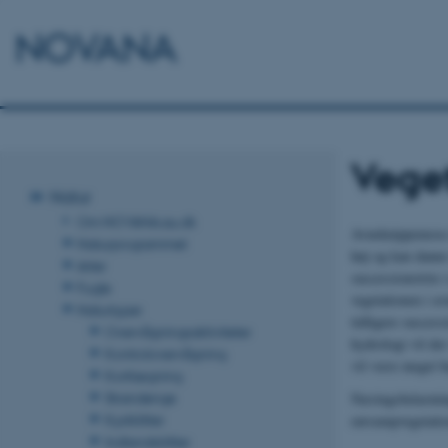
NOVANA
Veget
Natur
Om NOVANA.au.dk
Avneknippemose 
Naturprogrammet
høj og kan danne
Arter
successionstrin i
Fugle
vegetationen i a
Naturtyper
tidligere succes
Overvågningsaktiviteter
hydrologi vil de
Kontrolovervågning
vil være meget 
Kortlægning
Strandenge
Næringsbelastnin
Kystklitter
rørsumpvegetati
Indlandsklitter