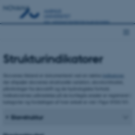
NOVANA
Strukturindikatorer
Skovenes tilstand er dokumenteret ved en række
indikatorer
,
der afspejler skovenes strukturelle variation, skovkontinuitet,
påvirkninger fra skovdrift og de hydrologiske forhold.
Indikatorernes udbredelse på de kortlagte arealer er registreret i
kategorier og fordelingen af hver enkelt er vist i Figur 91D0.101.
Skovstruktur