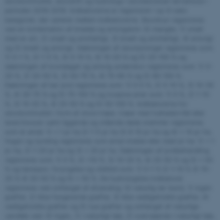
skovkontinuitet, skovdrift og hydrologi i skovbevokset tørvemose i
perioden 2016-2019. Indikatorerne er registreret i op til seks
Navn
Udbyder / Domæne
kategorier, der varierer mellem indikatorerne. Skovbryn registreres
ved en kombination af bredde og artsrigdom: 0) mangler, 1) smalt
be_typo_user
TYPO3 Association
med en art, 2) smalt og artsfattigt, 3) bredt og artsfattigt, 4) artsrigt
.au.dk
og 5) bredt og artsrigt. Dækningen af skovlysninger registreres som:
1) 0-1 %, 2) 1-5 %, 3) 5-10 %, 4) 10-20 % og 5) 20-100 % og
dækningen af kronelaget og artsrig underskov registreres som: 1) 0-
20 %, 2) 20-50 %, 3) 50-75 %, 4) 75-90 % og 5) 90-100 %.
fe_typo_user
Typo3 Association
Dækningen af bar jord registreres som: 1) 0-5 %, 2) 5-10 %, 3) 10-30
.au.dk
%, 4) 30-75 % og 5) 75-100 % og invasive arter som: 1) 0 %, 2) 1-10
%, 3) 10-25 %, 4) 25-50 % og 5) 50-100 %. Indikatorerne for
skovkontinuitet i form af store træer, træer med hulheder/råd eller
laver/mosser samt liggende og stående døde stammer registreres
som et antal: 1) < 1 pr ha 2) 1-5 pr ha 3) 6-10 pr ha og 4) > 10 pr ha.
Hugst og tynding registreres som antal stubbe eller stød pr ha: 1) < 1
pr ha, 2) 1-20 pr ha og 3) > 20 pr ha. Dækningen af jordbehandling
registreres som: 1) 0 %, 2) <10 %, 3) 10-25 %, 4) 25-50 % og 5) > 50
% og kørespor, foryngelse og vildtbid som: 1) 0-1 % 2) 1-10 % 3) 10-
25 % 4) 25-50 % og 5) > 50 %. De hydrologiske indikatorer
registreres ved omfanget af afvanding: 0) naturlig tør bund, 1) ingen
grøfter, 2) ikke-fungerende grøfter, 3) ikke vedligeholdte grøfter, 4)
vedligeholdte grøfter og 5) nye grøfter og omfanget af naturlige
vandløb ved: 0) ingen, 1) i naturligt leje, 2) overvejende i naturligt leje,
ASP.NET_SessionId
Microsoft Corporation