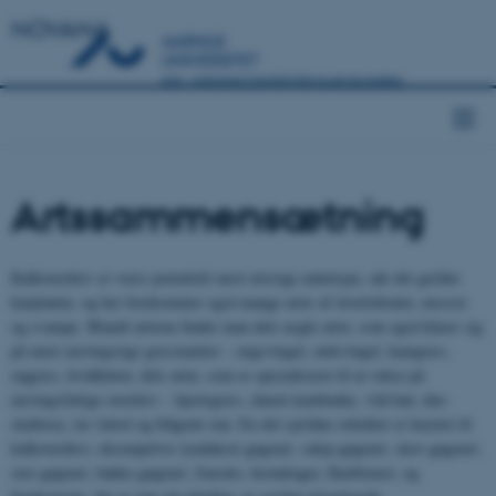
NOVANA
Artssammensætning
Kalkoverdrev er vores potentielt mest artsrige naturtype, når det gælder
karplanter, og her forekommer også mange arter af invertebrater, mosser
og svampe. Blandt arterne finder man dels nogle arter, som også klarer sig
på mere næringsrige græsmarker – engsvingel, rødsvingel, kamgræs,
rajgræs, hvidkløver, dels arter, som er specialiseret til at vokse på
næringsfattige overdrev – hjertegræs, dansk kambunke, vild hør, due-
skabiose, lav tidsel og blågrøn star. En del sjældne orkidéer er knyttet til
kalkoverdrev, eksempelvis tyndakset gøgeurt, salep-gøgeurt, skov-gøgeurt,
stor gøgeurt, bakke-gøgeurt, fruesko, horndrager, flueblomst, og