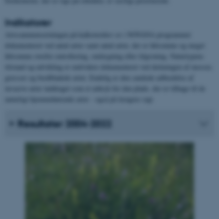
forekomster, der er rige på orkidéer, er særligt prioriterede.
Indikatorer
Artssammensætningen på kalkoverdrev er i NOVANA programmet
dokumenteret ved antal arter samt antal arter, der er følsomme og meget
følsomme overfor eutrofiering, omlægning eller tilgroning. Naturtypens
tilstand og udvikling er endvidere dokumenteret ved dækningen af mosser,
græsser og bredbladede urter. Endelig er den samlede udbredelse af
invasive arter inddraget som et udtryk for den plads, der er tilbage til de
naturligt hjemmehørende arter - også på længere sigt.
Resultater 2004-2022