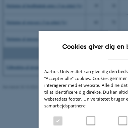
Dækning af bredbladede urter i 5 m cirkel (%)
35
32
Dækning af græsser i 5 m cirkel (%)
62
72
Dækning af mosser i 5 m cirkel (%)
9,1
7,4
Cookies giver dig en
Invasi
Udbredelse af invasive arter (%)
8,0
0,0
Aarhus Universitet kan give dig den beds
”Accepter alle” cookies. Cookies gemmer
interagerer med et website. Alle dine da
Revideret 25.10.2024
-
Else Vihlborg Staalsen
til at identificere dig direkte. Du kan al
160974 / i31
webstedets footer. Universitetet bruger 
samarbejdspartnere.