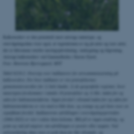
Kalkoverdrev er den potentielt mest artsrige naturtype, og
overvågningsdata viser også, at vegetationen er rig på arter og især arter,
der er følsomme overfor næringspåvirkning, omlægning og tilgroning.
Artsrigt kalkoverdrev ved Gammelholm i Stavns Fjord.
Foto: Henriette Bjerregaard, MST
Tabel 6210.2. Oversigt over indikatorer for artssammensætning på
kalkoverdrev. For hver indikator er vist prøvefelternes
gennemsnitsværdier for 1) hele landet, 2) de geografiske regioner, hvor
naturtypen forekommer i mindst 10 prøvefelter og 3) hhv. inden for og
uden for habitatområderne. Ingen forskel i tilstand inden for og uden for
habitatområderne er vist med et blåt ikon, og orange og gul ikon viser en
signifikant forskel. Indikatorens udviklingen i overvågningsperioden
(2004-2022) er vist i sidste ikon-kolonne. Blå pil er ingen ændring, og
grøn og rød pil angiver om udviklingen er positiv eller negativ. Ved
utilstrækkelige data vises et gråt ikon for hhv tilstands- og