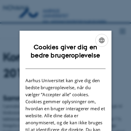
NOVANA
Cookies giver dig en
Kortlægning (2016-
ENGLISH
bedre brugeroplevelse
DANISH
2019)
Aarhus Universitet kan give dig den
bedste brugeroplevelse, når du
vælger ”Accepter alle” cookies.
Sammenfatning
Cookies gemmer oplysninger om,
I perioden 2016-2019 er kortlagt 76 ha med vinteregeskov fordelt på 14
hvordan en bruger interagerer med et
forekomster og 3 habitatområder. Inden for den gamle
website. Alle dine data er
habitatområdeafgrænsning (før 2018) har kortlægningen ført til en 7 %
anonymiseret, og de kan ikke bruges
forøgelse af det kendte areal med naturtypen i forhold til den forrige
til at identificere dig direkte. Du kan