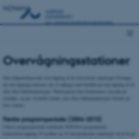
NOVANA
Overvågningsstationer
Den stikprøvebaserede overvågning af de terrestriske naturtyper foretages
på overvågningsstationer, der er udpeget med henblik på overvågning af én
eller flere habitatnaturtyper. Naturtyperne kan forekomme i mosaik på
området, og der vil derfor kunne være flere habitatnaturtyper tilstede på
hver station.
Første programperiode (2004-2010)
I første programperiode omfattede NOVANA-programmets
kontrolovervågning 18 lysåbne og 10 skovdækkende naturtyper ud af de
43