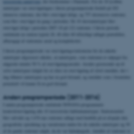
terrestriske naturtyper
, der forekommer i Danmark. For de 18 lysåbne
naturtyper var overvågningen i første programperiode fordelt på 202
intensive stationer, der blev overvåget årligt, og 757 ekstensive stationer,
som blev overvåget én gang i perioden. De 10 skovnaturtyper blev
overvåget årligt i perioden 2007-10 på 122 stationer. I første periode
omfattede en station typisk 20, 40 eller 60 tilfældigt udlagte prøvefelter,
afhængigt af stationens areal og kompleksitet.
I første programperiode var overvågningsstationerne for de enkelte
naturtyper afgrænset således, at naturtypen, som stationen er udpeget for,
udgjorde mindst 50 % af overvågningsarealet. Arealer grænsende op til
selve naturtypen indgik for at sikre en overvågning af såvel områder, der i
dag tilhører naturtypen og har en god tilstand, og områder som i fremtiden
potentielt vil kunne få en god tilstand.
Anden programperiode (2011-2016)
I anden programperiode omfattede NOVANA-programmets
kontrolovervågning alle 43 terrestriske habitatnaturtyper. Stationsnettet
blev udvidet og 1.676 nye stationer udlagt med henblik på at afspejle den
geografiske spredning og variationen inden for de enkelte naturtyper og 30
af de gamle stationer udgik, da de var fejludpegede. Antallet af stationer er