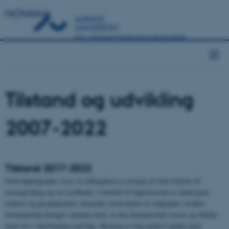
NOVANA
Tilstand og udvikling
2007-2022
Tilstand 2017-2022
Overvågningsdata viser, at stilkegekrat er præget af arter knyttet til
næringsfattig og sur jordbund. I forhold til bøgeskovene er naturtypen
relativt rig på plantearter, herunder diversiteten af vedplanter, hvilket
formodentlig hænger sammen med, at den dominerende træart eg tillader
mere lys i skovbunden end bøg. Skovene er dog relativt mørke med