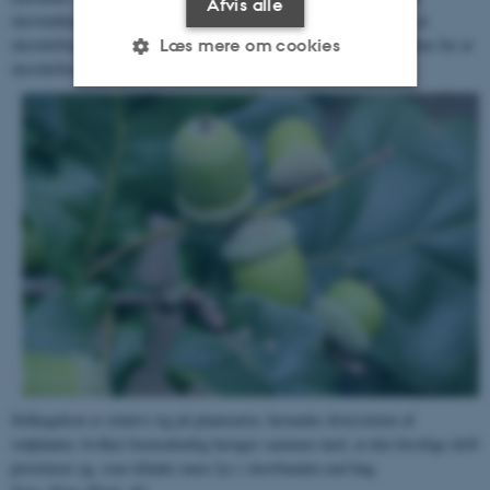
Afvis alle
skovindikatorarter i skovene. Overordnet viser overvågningsdata, at
skovdriften ikke er intensiveret, mens der ikke er konsistent evidens for at
Læs mere om cookies
skovdriften er ekstensiveret i perioden.
Nødvendige
Statistiske
Marketing
Funktionelle
Uklassificerede
Nødvendige cookies hjælper
med at gøre hjemmesiden
brugbar ved at aktivere nogle
grundlæggende funktioner
som navigation mm.
Hjemmesiden kan ikke
fungerer uden disse cookies.
Stilkegekrat er relativt rig på plantearter, herunder diversiteten af
vedplanter, hvilket formodentlig hænger sammen med, at den forstlige drift
prioriterer eg, som tillader mere lys i skovbunden end bøg.