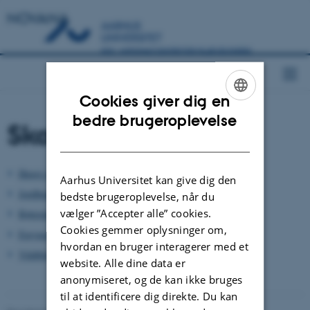
NOVANA
Cookies giver dig en
ENGLISH
bedre brugeroplevelse
Skovdrift
DANISH
Hugst og tynding
Aarhus Universitet kan give dig den
Jordbearbejdning
bedste brugeroplevelse, når du
vælger ”Accepter alle” cookies.
Kørespor
Cookies gemmer oplysninger om,
Foryngelse
hvordan en bruger interagerer med et
Vildtbid
website. Alle dine data er
anonymiseret, og de kan ikke bruges
til at identificere dig direkte. Du kan