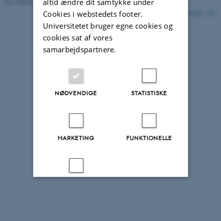
altid ændre dit samtykke under
Revideret 25.10.2024
-
Bettina Nygaard
Cookies i webstedets footer.
137481 / i31
Universitetet bruger egne cookies og
cookies sat af vores
samarbejdspartnere.
NØDVENDIGE
STATISTISKE
MARKETING
FUNKTIONELLE
UKLASSIFICEREDE
Accepter alle