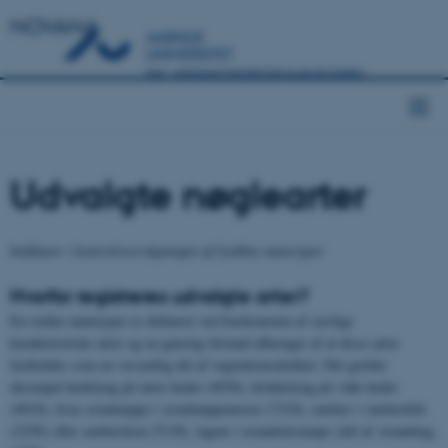
NOVANA
Udvalgte nøglearter
Indikator i kontrolovervågningen af lysåbne naturtyper
Hvorfor registreres udvalgte arter?
En række naturtyper er defineret ved forekomsten af særlige
karakteristiske arter og en gunstig tilstand afhænger af at disse arter
fastholdes som en væsentlig del af vegetationsdækket. Det gælder
eksempel hedelyng på
tørre heder (4030)
, klokkelyng på
våde heder
(4010)
, hvas avneknippe i
avneknippemoser (7210)
, enebær i
enebærklit
(2250)
eller
enebærkrat (5130)
, tagrør i strandrørsumpe (del af
strandeng,