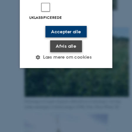
Hedelyng er indikator for tilstand og udvikling for en række
UKLASSIFICEREDE
naturtyper i klitter, heder og moser. Foto: Peter Wind, AU
Accepter alle
Afvis alle
Læs mere om cookies
Nødvendige
Statistiske
Marketing
Funktionelle
Uklassificerede
Dækningen af tagrør afspejler udbredelsen af rørsumpe i en lang
række naturtyper, fx klitlavninger (2190). Foto: Peter Wind, AU
Nødvendige cookies hjælper
med at gøre hjemmesiden
brugbar ved at aktivere nogle