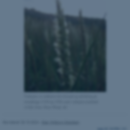
grundlæggende funktioner
som navigation mm.
Hjemmesiden kan ikke
fungerer uden disse cookies.
Navn
Udbyder / Domæne
be_typo_user
TYPO3 Association
.au.dk
fe_typo_user
Typo3 Association
.au.dk
Vadegræs er indikator for tilstand og udvikling på
strandenge (1310 og 1330) samt vadegræssamfund
(1320). Foto: Peter Wind, AU
Revideret 25.10.2024
-
Else Vihlborg Staalsen
161996 / i31