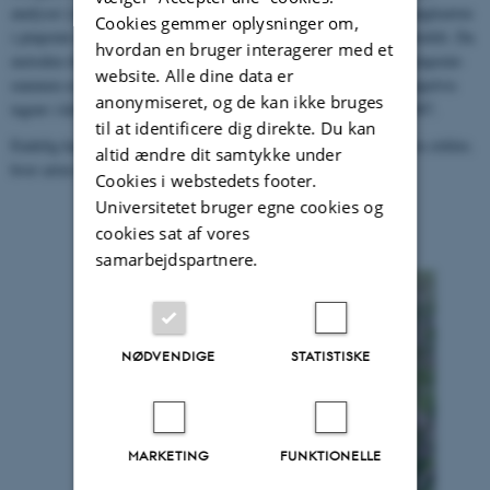
analyser (se
Tabel D1
). Ud fra feltmålingerne af antal hits med nøglearten
Cookies gemmer oplysninger om,
i pinpoint-rammen beregnes en dækningsgrad (i %) for hvert prøvefelt. Da
hvordan en bruger interagerer med et
metoden til registrering af høje urter og græsser
(over 70 cm) i pinpoint-
website. Alle dine data er
rammen er ændret gennem programmet, kan dækningen af eksempelvis
anonymiseret, og de kan ikke bruges
tagrør i klitlavning (2190) kun beregnes for data indsamlet fra 2007.
til at identificere dig direkte. Du kan
Endelig kan nøglearternes udbredelse beregnes ved andelen af 5 m cirkler,
altid ændre dit samtykke under
hvor arten er registreret.
Cookies i webstedets footer.
Universitetet bruger egne cookies og
cookies sat af vores
samarbejdspartnere.
NØDVENDIGE
STATISTISKE
MARKETING
FUNKTIONELLE