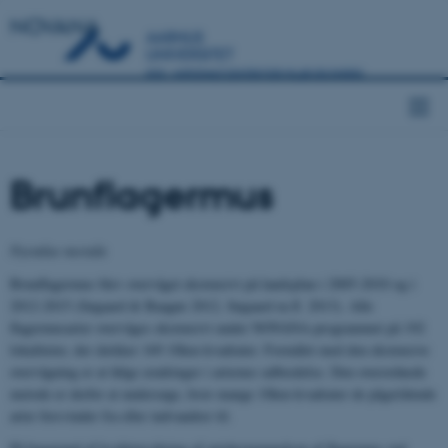
NOVANA
Brunflagermus
Nyctalus noctula
Brunflagermus blev overvåget ekstensivt på landsplan i 2005-2010 og i
2012-2015 (Søgaard & Baagøe 2012, Søgaard m.fl. 2013). Alle
flagermusarter overvåges ekstensivt under NOVANA-programmet på 192
lokaliteter, der dækker 169 10km-kvadrater. Formålet med den ekstensive
overvågning er at følge ændringer i arternes udbredelse. Den overordnede
metode er derfor at undersøge, hvor mange 10km-kvadrater de pågældende
arter forsvinder fra eller indvandrer til.