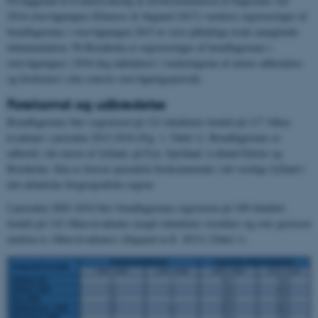
På baggrund af kvalitetssikring af artsbestemmelsen af flagermus ved
2014-overvågningen (Elmeros & Søgaard 2017) vurderes registreringer af
brunflagermus i overvågningen 2015 at være pålidelige trods manglende
dokumentation. På Bornholm er registreringer af brunflagermus i
overvågningen i 2018 dog inkluderet i vurderingerne af artens udbredelse
og forekomst i den seneste overvågningsperiode.
Forekomst og udbredelse
Brunflagermus blev registreret på 121 lokaliteter fordelt på 117 10km-
kvadrater i perioden 2012-2018 (Fig. 1, Tabel 1). Brunflagermus er
udbredt i det meste af Jylland, på Fyn, Sjælland, Lolland-Falster og
Bornholm. Den er fortsat sporadisk forekommende i det vestlige Jylland i
den atlantiske biogeografiske region.
I perioden 2005-2010 blev brunflagermus registreret på 109 lokalitet
fordelt på 110 10km-kvadrater (nogle lokaliteter strækker sig over grænsen
mellem to 10km-kvadrater) (Søgaard m.fl. 2013) (Tabel 1).