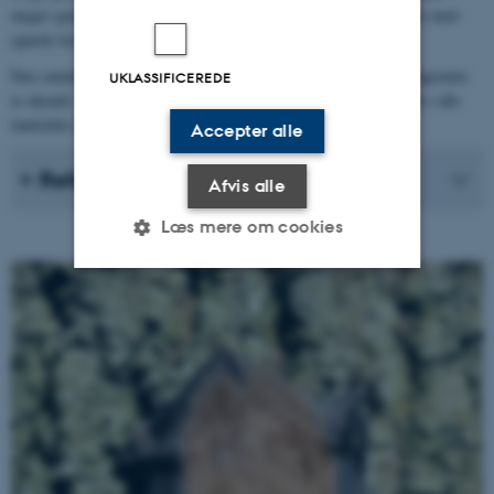
meget sporadisk forekommende på enkelte overvågningslokaliteter med
egnede levesteder i form af ældre løvskov (Baagøe 2007).
Den samlede bestandsstørrelse og arealet af levesteder for brunflagermus
UKLASSIFICEREDE
er ukendt. Arealet med egnede levesteder formodes at være stabilt i alle
landsdele i begge biogeografiske regioner.
Accepter alle
Referencer
Afvis alle
Læs mere om cookies
Nødvendige
Statistiske
Marketing
Funktionelle
Uklassificerede
Nødvendige cookies hjælper
med at gøre hjemmesiden