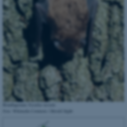
brugbar ved at aktivere nogle
grundlæggende funktioner
som navigation mm.
Hjemmesiden kan ikke
fungerer uden disse cookies.
Navn
Udbyder / Domæne
be_typo_user
TYPO3 Association
.au.dk
fe_typo_user
Typo3 Association
.au.dk
Brunflagermus
Nyctalus noctula
Foto: Wikimedia Commons / Harald Süpfle