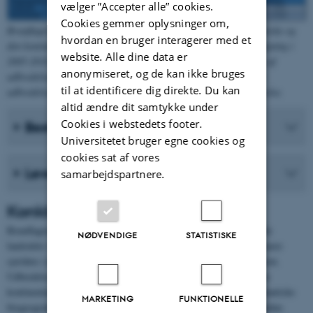
vælger ”Accepter alle” cookies.
Cookies gemmer oplysninger om,
Brunflagermus Tabel 2. Udbredelse af brunflagermus i den atlantiske og
hvordan en bruger interagerer med et
den kontinentale biogeografiske region ved den ekstensive overvågning i
website. Alle dine data er
2005-2010 og 2012-2018, vurdering af udviklingen og vurdering af
anonymiseret, og de kan ikke bruges
udbredelsen i forhold til en formodet gunstig referenceværdi for
til at identificere dig direkte. Du kan
udbredelsen (GRU), der er nødvendig for at sikre artens overlevelse.
altid ændre dit samtykke under
Cookies i webstedets footer.
Bestand
Universitetet bruger egne cookies og
cookies sat af vores
Levesteder
samarbejdspartnere.
Konklusion
Brunflagermus er vidt udbredt og almindeligt forekommende i alle
NØDVENDIGE
STATISTISKE
landsdele i den kontinentale biogeografiske region, mens den er mere
sjælden i det vestlige Jylland, i den atlantiske biogeografiske region.
Udbredelsen af brunflagermus er steget nord for Limfjorden i den
kontinentale biogeografiske region. I det vestlige Jylland i den atlantiske
MARKETING
FUNKTIONELLE
biogeografiske region er udbredelsen også steget, men arten er endnu