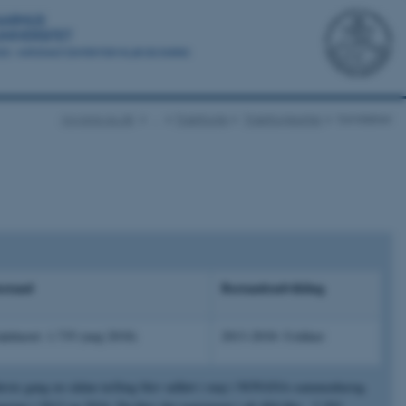
novana.au.dk
…
Trækfugle
Trækfuglearter
Sandløber
estand
Bestandsudvikling
dehavet: 1.735 (maj 2018)
2013-2018: Usikker
ar første gang en sådan tælling blev udført i maj i NOVANA-sammenhæng.