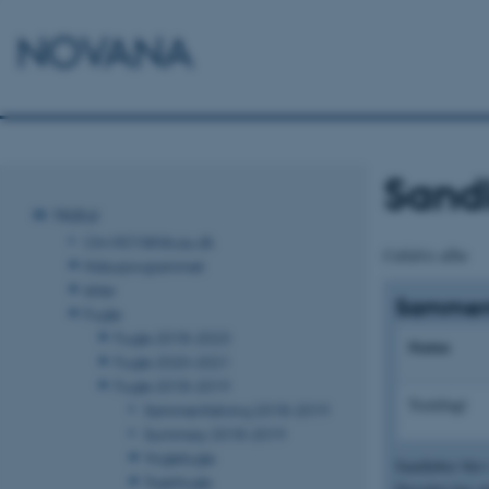
NOVANA
Sand
Natur
Om NOVANA.au.dk
Calidris alba
Naturprogrammet
Arter
Sammen
Fugle
Fugle 2018-2023
Status
Fugle 2020-2021
Fugle 2018-2019
Trækfugl
Sammenfatning 2018-2019
Summary 2018-2019
Ynglefugle
Sandløber blev
Trækfugle