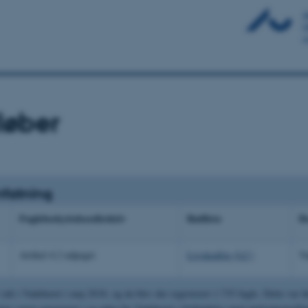
løber
fatning
Fuglebeskyttelsesdirektiv
Rødliste
B
Artikel 4.2 udpeget
Livskraftig (LC)
Va
 talt i Vadehavet i maj 2018, og da blev der registreret 1.735 fugle. Dette v