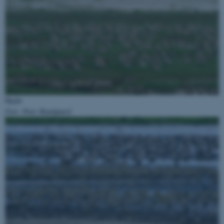
fungerer uden disse cookies.
Navn
Udbyder / Domæne
be_typo_user
TYPO3 Association
.au.dk
Hjejle
fe_typo_user
Typo3 Association
Foto: Peter Bundgaard
.au.dk