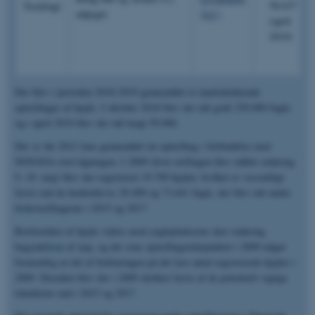
58.637
Trækfugl
udpeget
(LC)
(april
2019)
Der blev i perioden 2018-2019 gennemført to landsdækkende
optællinger af hjejle. I oktober 2018 blev der talt godt 230.000 fugle,
og i april 2019 blev der talt knap 59.000.
Der er før 2012 kun gennemført én optælling i forbindelse med
NOVANA-overvågningen. I 2009 (hvor tællingen blev udført omkring
9.-10. maj) blev der registreret 19.709 hjejler, hvilket er væsentligt
færre end de henholdsvis 29.490 og 73.641 fugle, der blev talt under
forårstællingerne i 2015 og 2017.
Borttrækket af hjejle videre mod ynglepladserne sker omkring
begyndelsen af maj, og det sene optællingstidspunktet i 2009 udgør
formentlig en del af forklaringen på det lave antal registrerede hjejler i
2009. Desuden blev der i 2009 dækket færre af de potentielt vigtige
lokaliteter end i 2015 og 2017.