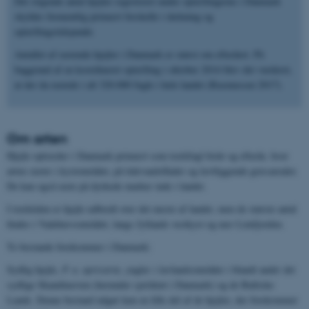
Det stigende antal hjejler registreret under optællingerne i Danmark
skyldes formentlig primært forskelle i dækning og
optællingstidspunkt.
Antallet af rastende hjejler i Danmark er størst om efteråret. På
baggrund af en koordineret optælling i oktober 2014 blev det vurderet,
at der da rastede i alt 320.000 fugle i hele landet (Rasmussen 2017).
Om arten
Hjejle
optræder i Danmark primært som trækfugl forår og efterår, hvor
arten raster i kystområder, på tidevandsflader og lavtliggende græsarealer.
De kan også raste på dyrkede marker inde i landet.
I træktiden er hjejle udbredt over det meste af landet, men de største antal
findes i Vadehavsområdet, langs Jyllands vestkyst og nær Limfjorden.
To bestande forekommer i Danmark:
Sydlig hjejle,
P. a. apricaria
, yngler i lavlandsområder i blandt andet det
sydlige Skandinavien (herunder sjældent i Danmark) og de Baltiske
Lande. Denne bestand udgør kun en lille del af de hjejler, der forekommer