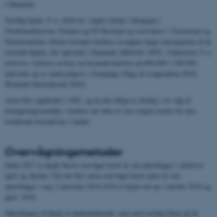
i Danmark.
Nordlig hjejle,
P. a. altifrons
, yngler talrigt i bjergegne i
Nordskandinavien, Finland og NV-Rusland og overvintrer i Vesteuropa og
Nordvestafrika. Denne bestand vurderes at udgøre langt størsteparten af de
rastende hjejler, der optræder i Danmark (Meltofte 1993). Underarten
P. a.
altifrons
vurderes at have en bestandsstørrelse på 800.000-1.100.000
individer og er sandsynligvis i fremgang (Nagy & Langendoen 2018,
Wetlands International 2018).
Arten blev jagtfredet i 1982, og da den tillige er alsidig i sit valg af
fourageringsområder, vurderes der ikke at være nogen trusler for den
trækkende bestand her i landet.
Overvågningsmetoder
Siden 2017 er hjejle blevet overvåget hvert år ved optællinger i skiftevis
april og oktober. Før det blev arten overvåget hvert sjette år ved
optællinger i maj. I perioden 2018-2019 er hjejle talt op i oktober 2018 og
april 2019.
Optællingen af hjejle er landsdækkende, men med særligt fokus på de