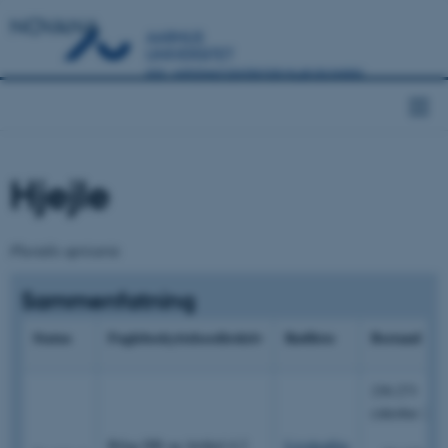
NOVANA
Hjejle
Pluvialis apricaria
Sammenfatning
Status
Fuglebeskyttelsesdirektiv
Rødliste
Bestand
230.273
(oktober 201
Bilag IIB og Artikel 4.2
Livskraftig