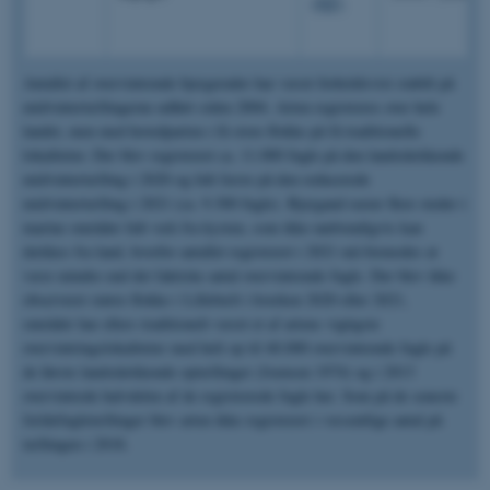
(NT)
Antallet af overvintrende bjergænder har været forholdsvist stabilt på
midvintertællingerne udført siden 2004. Arten registreres over hele
landet, men med hovedparten i få store flokke på få traditionelle
lokaliteter. Der blev registreret ca. 11.000 fugle på den landsdækkende
midvintertælling i 2020 og lidt færre på den reducerede
midvintertælling i 2021 (ca. 9.300 fugle). Bjergand raster flere steder i
marine områder lidt væk fra kysten, som ikke nødvendigvis kan
dækkes fra land, hvorfor antallet registreret i 2021 må formodes at
være mindre end det faktiske antal overvintrende fugle. Der blev ikke
observeret større flokke i Lillebælt i hverken 2020 eller 2021,
området har ellers traditionelt været et af artens vigtigste
overvintringslokaliteter med helt op til 40.000 overvintrende fugle på
de første landsdækkende optællinger (Joensen 1974) og i 2013
overvintrede halvdelen af de registrerede fugle her. Som på de seneste
fældefugletællinger blev arten ikke registreret i væsentlige antal på
tællingen i 2018.