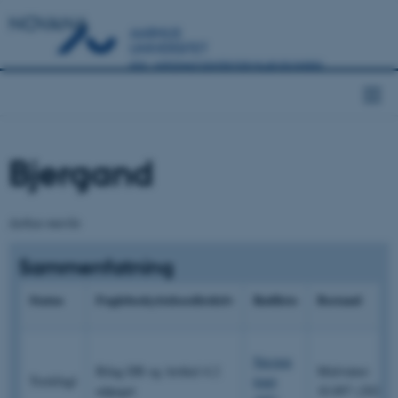
NOVANA
Bjergand
Aythya marila
Sammenfatning
Status
Fuglebeskyttelsesdirektiv
Rødliste
Bestand
Næsten
Bilag IIB og Artikel 4.2
Midvinter:
Trækfugl
truet
udpeget
10.897 (2020)