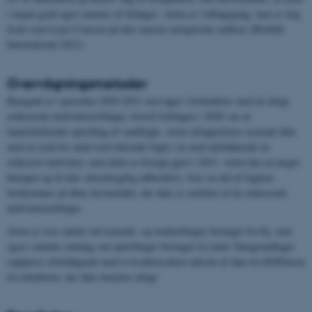
i nogen grad også rammes af bifangst. Arten er i tilbagegang, men er dog
listet som Least Concern på den seneste europæiske rødliste (Birdlife
International 2021).
Overvågningsmetoder
Bjergand er i perioden 2020-2021 overvåget i forbindelse med de årlige
reducerede midvintertællinger, hvoraf tællingen i 2020 var en
landsdækkende optælling af vandfugle. Arten afrapporteres normalt ikke
med en total for antal overvintrende fugle i år med udelukkende en
reduceret midvinter, men dette er forsøgt gjort i 2021. Arten har en meget
klumpet og til dels uforudsigelig udbredelse, hvor en del af fuglene
forekommer på åbne havområder, der ikke er omfattet af de reducerede
midvintertællinger.
Arten er især optalt ved transekt- og totaltællinger foretaget fra fly, men
også i mindre omfang ved optællinger foretaget fra land. Datagrundlaget
suppleres efterfølgende med et kvalitetssikret udtræk af data fra DOFbasen
fra lokaliteter, der ikke benyttes årligt.