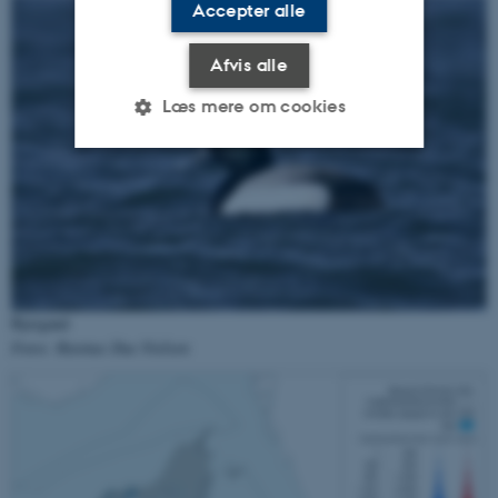
Accepter alle
Afvis alle
Læs mere om cookies
Nødvendige
Statistiske
Marketing
Funktionelle
Uklassificerede
Bjergand
Nødvendige cookies hjælper
Fotos: Rasmus Due Nielsen
med at gøre hjemmesiden
brugbar ved at aktivere nogle
grundlæggende funktioner
som navigation mm.
Hjemmesiden kan ikke
fungerer uden disse cookies.