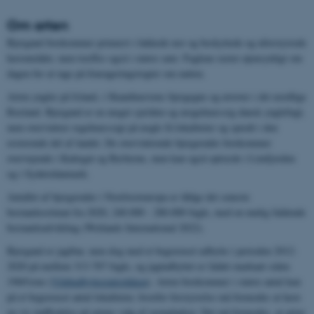
Om arten
Bjergand forekommer primært i lukkede nor og beskyttede og uforstyrrede
havområder, men træffes også i større søer. Fuglene raster øjensynligt om
dagen for at tage på fourageringstogter om natten.
Arten yngler på Island, i Skandinaviens bjergegne og østover i det nordlige
Rusland. Bjergand er en meget sjælden og uregelmæssig dansk ynglefugl,
men overvintrer regelmæssigt på nogle få lokaliteter og spredt i den
resterende del af landet. De overvintrende bjergænder forekommer
overvejende i Kattegat og Bælterne, men kan også optræde i Limfjorden
og i Sydøstdanmark.
Antallet af bjergænder i Nordvesteuropa er ifølge det seneste
bestandsestimat fra 2020, 240.000 - 280.000 fugle, med en mulig faldende
bestandsudvikling (Wetlands International 2022).
Bjergand er jagtbar, men dog med et begrænset udbytte i perioden 2012-
2020 på mellem 313-707 fugle, og jagtudbyttet er faldet markant siden
1960'erne (
Vildtudbyttestatistikken
). Arten forekommer i større antal kun
på et begrænset antal lokaliteter, hvorfor forstyrrelse må formodes at have
en vis indflydelse på artens valg af rastepladser. Det må formodes, at arten