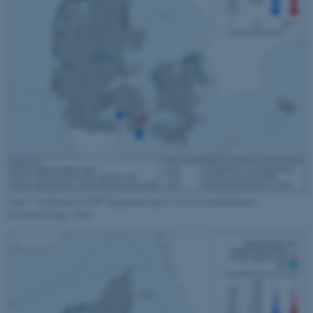
Navn
Udbyder / Domæne
be_typo_user
TYPO3 Association
.au.dk
fe_typo_user
Typo3 Association
.au.dk
Figur 1. Fordeling af 10.897 bjergænder optalt ved den landsdækkende
midvintertælling i 2020.