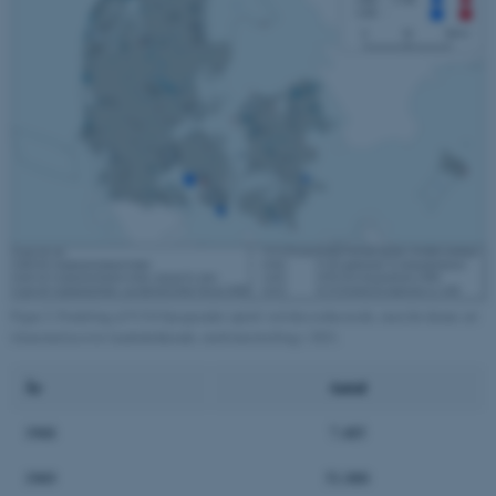
ASP.NET_SessionId
Microsoft Corporation
.au.dk
JSESSIONID
Oracle Corporation
.au.dk
ARRAffinity
Microsoft Corporation
.mitstudie.au.dk
Figur 2. Fordeling af 9.314 bjergænder optalt ved den reducerede, men for denne art
tilnærmelsesvist landsdækkende, midvintertælling i 2021.
År
Antal
esctx
Microsoft Corporation
.login.microsoftonline.com
1968
7.485
fpc
Microsoft Corporation
1969
51.000
login.microsoftonline.com