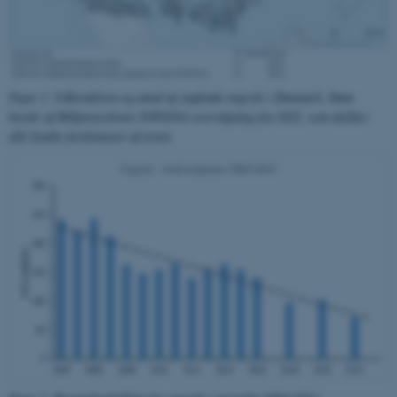
ASP.NET_SessionId
Microsoft Corporation
.au.dk
Figur 1. Udbredelsen og antal af ynglende engryle i Danmark. Data
består af Miljøstyrelsens NOVANA-overvågning fra 2022, som dækker
alle kendte forekomster af arten.
JSESSIONID
Oracle Corporation
.au.dk
AWSALBTGCORS
Amazon Web Services, Inc.
airtable.com
CFTOKEN
Adobe Inc.
eddiprod.au.dk