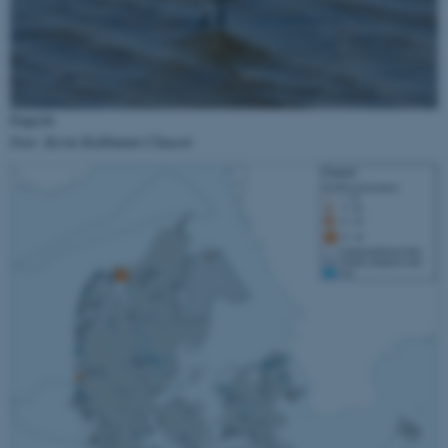
fungerer uden disse cookies.
Navn
Udbyder / Domæne
Engryle
be_typo_user
TYPO3 Association
.au.dk
Foto: Kevin Kuhlmann Clausen
fe_typo_user
Typo3 Association
.au.dk