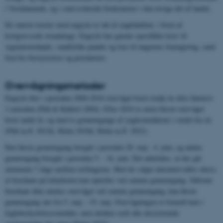
i Vestdanmark, og i små isolerede forekomster i den øvrige del af landet.
De største trusler mod engryle er tab af ynglehabitat, i form af
kortgræssede strandenge. Engryle har ganske specifikke krav til
vegetationshøjde, vandfyldte pander og loer til ungernes fouragering, samt
fred for forstyrrelser og prædatorer.
Overvågningsmetoder
Engryle blev i perioden 2004-2010 overvåget hvert tredje år efter Intensiv
1-metoden (Pihl & Kahlert 2004). Efter 2010 er arten blevet overvåget
hvert andet år, og med to gennemgange af yngleområderne i stedet for én
(Pihl m.fl. 2012k, Holm 2018d, Holm m.fl. 2022).
Den første gennemgang foregår i perioden 20. maj - 4. juni, og anden
gennemgang foregår i perioden 5. - 16. juni. Det anbefales, at der går
minimum 7 dage mellem tællingerne. Med de valgte datointervaller sikres,
at brushane på lokaliteten kan optælles ved samme gennemgang. Såfremt
brushane ikke ønskes overvåget ved samme gennemgang, kan første
gennemgang ske fra 5. maj – 19. maj. Overvågningen er formelt kun i
fuglebeskyttelsesområder, men dækker reelt alle eksisterende