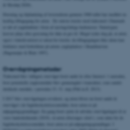
& Moshøj 2020).
Dræning og tilplantning af levestederne gennem 1900-tallet har medført en
kraftig tilbagegang for arten. De største trusler mod tinksmed i Danmark
er tab af ynglehabitat i form af næringsfattige hedemoser. Naturtypen
kræver pleje eller græsning for ikke at gro til. Meget tyder dog på, at arten
også i vinterkvarteret er udsat for trusler, da tilbagegangen ikke alene kan
forklares med forholdene på artens ynglepladser i Skandinavien
(Hagemeijer & Blair 1997).
Overvågningsmetoder
Tinksmed blev tidligere overvåget hvert andet år efter Intensiv 1-metoden,
hvor potentielle yngleområder blev gennemgået i transekter, som samlet
dækkede området, i perioden 15.-31. maj (Pihl m.fl. 2013).
I 2017 blev overvågningen revideret, og arten bliver nu hvert andet år
overvåget i de fuglebeskyttelsesområder, hvor arten er på
udpegningsgrundlaget. En gang hvert sjette år udvides overvågningen til at
være landsdækkende (2019), så arten eftersøges såvel i, som uden for de
fuglebeskyttelsesområder, hvor arten er på udpegningsgrundlaget. I