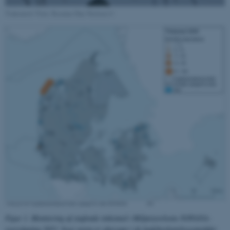
fungerer uden disse cookies.
Tinksmed / Foto: Rasmus Due Nielsen ©
Navn
Udbyder / Domæne
be_typo_user
TYPO3 Association
.au.dk
fe_typo_user
Typo3 Association
.au.dk
Figur 1. Monitering af ynglende tinksmed i Miljøstyrelsens NOVANA-
overvågning 2023, hvor arten er eftersøgt i de fuglebeskyttelsesområder