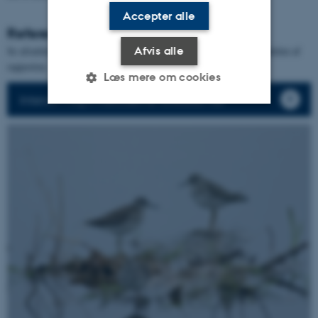
Accepter alle
Referencer
Se afsnittet med
Referencer for ynglefugle
- nederst i ynglefugledelen af
Afvis alle
rapporten.
Læs mere om cookies
Intensiv I og II metoderne forklares her
Nødvendige
Statistiske
Marketing
Funktionelle
Uklassificerede
Nødvendige cookies hjælper
med at gøre hjemmesiden
brugbar ved at aktivere nogle
grundlæggende funktioner
som navigation mm.
Hjemmesiden kan ikke