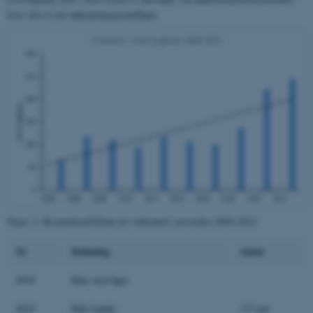
hvor den er på udpegningsgrundlaget.
ASP.NET_SessionId
Microsoft Corporation
.au.dk
JSESSIONID
Oracle Corporation
.au.dk
ARRAffinity
Microsoft Corporation
.mitstudie.au.dk
Figur 2. Bestandsudvikling for tinksmed i perioden 2004-2023.
År
Dækning
Antal
esctx
Microsoft Corporation
.login.microsoftonline.com
2018
Ikke overvåget
fpc
Microsoft Corporation
2019
Hele landet
137 par
login.microsoftonline.com