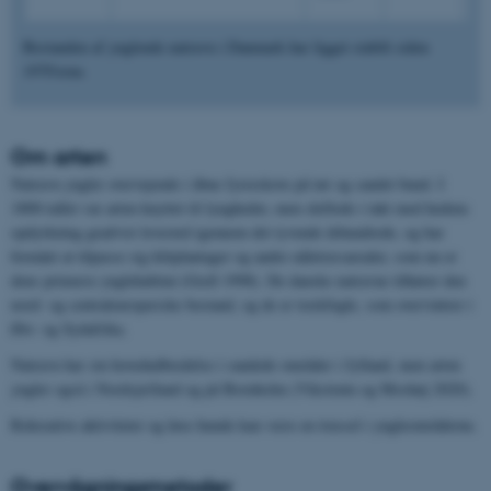
Bestanden af ynglende natravn i Danmark har ligget stabilt siden
1970'erne.
Om arten
Natravn yngler overvejende i åbne fyrreskove på tør og sandet bund. I
1800-tallet var arten knyttet til lyngheder, men skiftede i takt med hedens
opdyrkning gradvist levested igennem det tyvende århundrede, og har
formået at tilpasse sig klitplantager og andre nåletræsarealer, som nu er
dens primære ynglehabitat (Grell 1998). De danske natravne tilhører den
nord- og centraleuropæiske bestand, og de er trækfugle, som overvintrer i
Øst- og Sydafrika.
Natravn har sin hovedudbredelse i sandede områder i Jylland, men arten
yngler også i Nordsjælland og på Bornholm (Vikstrøm og Moshøj 2020).
Rekreative aktiviteter og løse hunde kan være en trussel i yngleområderne.
Overvågningsmetoder