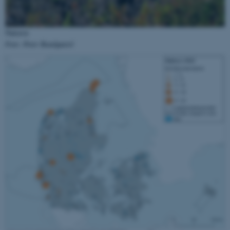
brugbar ved at aktivere nogle
grundlæggende funktioner
Natravn
som navigation mm.
Foto: Peter Bundgaard
Hjemmesiden kan ikke
fungerer uden disse cookies.
Navn
Udbyder / Domæne
be_typo_user
TYPO3 Association
.au.dk
fe_typo_user
Typo3 Association
.au.dk