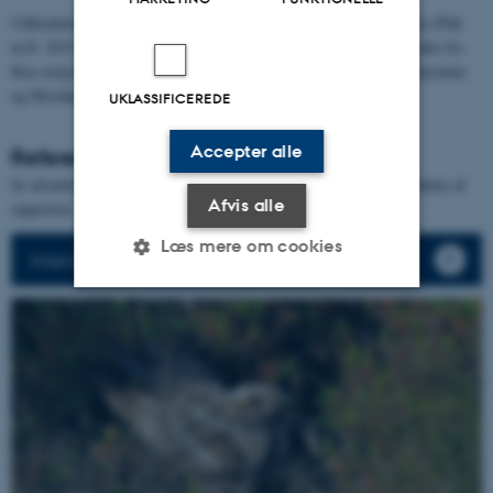
Udbredelsen af natravn ligger stabilt inden for NOVANA-perioden (Pihl
m.fl. 2015, Holm m.fl. 2016), men siden 1980 er natravn forsvundet fra
flere østjyske og sjællandske lokaliteter (Nyegaard m.fl. 2014, Vikstrøm
og Moshøj 2020).
UKLASSIFICEREDE
Accepter alle
Referencer
Se afsnittet med
Referencer for ynglefugle
- nederst i ynglefugledelen af
Afvis alle
rapporten.
Læs mere om cookies
Intensiv I og II metoderne forklares her
Nødvendige
Statistiske
Marketing
Funktionelle
Uklassificerede
Nødvendige cookies hjælper
med at gøre hjemmesiden