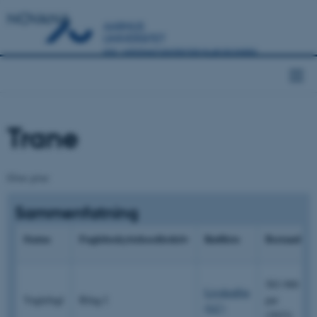
NOVANA
Trane
Grus grus
Sammenfatning
Status
Fuglebeskyttelsesdirektiv
Rødliste
Bestand
583-900
Livskraftig
Ynglefugl
Bilag I
par
(LC)
(2023)