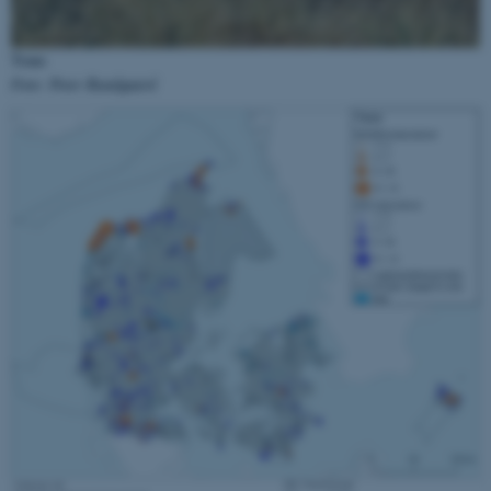
Funktionelle
Uklassificerede
Trane
Foto: Peter Bundgaard
Nødvendige cookies hjælper
med at gøre hjemmesiden
brugbar ved at aktivere nogle
grundlæggende funktioner
som navigation mm.
Hjemmesiden kan ikke
fungerer uden disse cookies.
Navn
Udbyder / Domæne
be_typo_user
TYPO3 Association
.au.dk