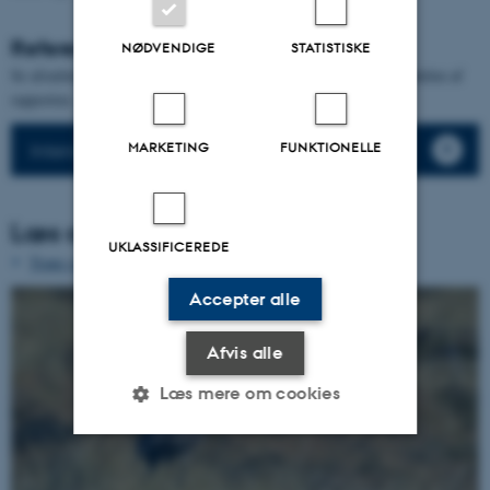
Referencer
NØDVENDIGE
STATISTISKE
Se afsnittet med
Referencer for ynglefugle
- nederst i ynglefugledelen af
rapporten.
MARKETING
FUNKTIONELLE
Intensiv I og II metoderne forklares her
Læs også om
UKLASSIFICEREDE
Trane som trækfugl
Accepter alle
Afvis alle
Læs mere om cookies
Nødvendige
Statistiske
Marketing