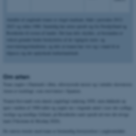
Antallet af ynglende traner er steget markant, både i perioden 2012-
2023 og siden 1980. Samtidig har arten spredt sig fra Nordjylland og
Bornholm til resten af landet. Det kan dels skyldes, at bestanden er
vokset grundet bedre beskyttelse af de vigtigste raste- og
overvintringslokaliteter, og dels at tranen har vist sig i stand til at
tilpasse sig det opdyrkede kulturlandskab.
Om arten
Trane yngler i Danmark i åbne, uforstyrrede moser og i mindre skovmoser.
Arten er trækfugl, som overvintrer i Spanien.
Tranen forsvandt som dansk ynglefugl omkring 1850, men dukkede op
igen i midten af 1900-tallet og yngler nu i stigende antal i især det sydlige,
vestlige og nordlige Jylland, på Bornholm samt spredt ud over det øvrige
land (Vikstrøm & Moshøj 2020).
De største trusler mod trane er formentlig forstyrrelser i yngleområdet.