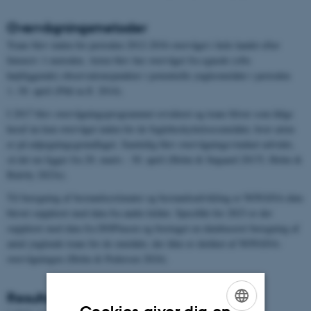
Overvågningsmetoder
Trane blev inden for perioden 2012-2016 overvåget i hele landet efter
Intensiv 1-metoden. Arten blev her overvåget fra egnede (ofte
højtliggende) observationspunkter i potentielle yngleområder i perioden
1.-30. april (Pihl m.fl. 2014).
I 2017 blev overvågningsprogrammet revideret og trane bliver som følge
heraf nu kun overvåget inden for de fuglebeskyttelsesområder, hvor arten
er på udpegningsgrundlaget. Samtidig blev overvågningsvinduet udvidet,
så det nu ligger fra 20. marts - 30. april (Holm & Søgaard 2017f, Holm &
Balsby 2023e).
Til beregning af bestandsestimater og bestandsudvikling er NOVANA-data
blevet suppleret med data fra andre kilder. Specifikt for 2023 er der
suppleret med data fra DOFbasen og foretaget en databaseret beregning af
antal ynglende trane for de områder, der ikke er dækket af NOVANA-
overvågningen (Holm & Pedersen 2024).
Resultater