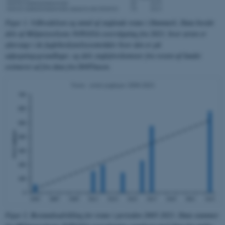
fe_typo_user
Typo3 Association
.au.dk
Figur 1. Udbredelsen og antal af ynglende trane i Danmark. Data består
dels af Miljøstyrelsens NOVANA-overvågning fra 2023, hvor arten er
eftersøgt i de fuglebeskyttelsesområder hvor den er på
udpegningsgrundlaget, og dels yngleforekomster fra resten af landet
estimeret ud fra data fra DOFbasen.
ASP.NET_SessionId
Microsoft Corporation
.au.dk
JSESSIONID
Oracle Corporation
Figur 2. Bestandsudvikling for trane i perioden 2005-2023. Data stammer
.au.dk