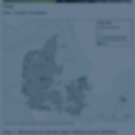
grundlæggende funktioner
Isfugl
som navigation mm.
Foto: Creative Commons
Hjemmesiden kan ikke
fungerer uden disse cookies.
Navn
Udbyder / Domæne
be_typo_user
TYPO3 Association
.au.dk
fe_typo_user
Typo3 Association
.au.dk
Figur 1. Monitering af ynglende isfugl i Miljøstyrelsens NOVANA-