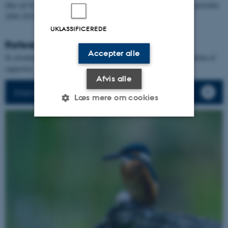
ikke ud til at have ændret sig nævneværdigt inden for NOVANA-perioden
2004-2023.
UKLASSIFICEREDE
Referencer
Accepter alle
Se afsnittet med
Referencer for ynglefugle
- nederst i ynglefugledelen af
rapporten.
Afvis alle
Intensiv I og II metoderne forklares her
Læs mere om cookies
Nødvendige
Statistiske
Marketing
Funktionelle
Uklassificerede
Nødvendige cookies hjælper
med at gøre hjemmesiden
brugbar ved at aktivere nogle