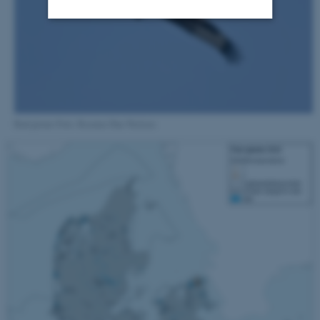
Nødvendige
Statistiske
Marketing
Funktionelle
Uklassificerede
Rød glente Foto: Rasmus Due Nielsen
Nødvendige cookies hjælper
med at gøre hjemmesiden
brugbar ved at aktivere nogle
grundlæggende funktioner
som navigation mm.
Hjemmesiden kan ikke
fungerer uden disse cookies.
Navn
Udbyder / Domæne
be_typo_user
TYPO3 Association