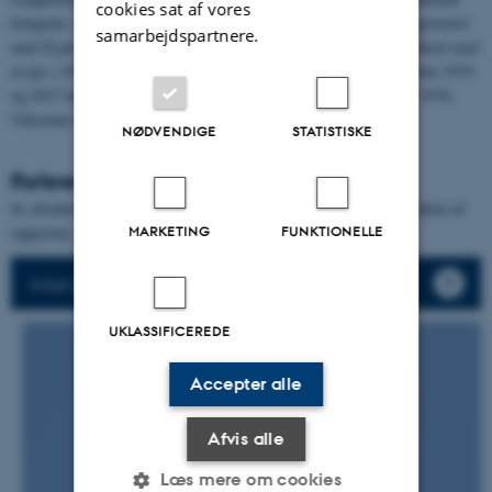
cookies sat af vores
forøgelse. Ved atlasundersøgelsen i 1971-1974 blev rød glente registreret
samarbejdspartnere.
med få par på Fyn og Sjælland. Den jyske bestand blev først etableret med
et par i 1976 og mellem 1977 og 1982 ynglede her 3-5 par. Mellem 1974
og 2017 har stigningen i udbredelsen været på 8.350 % (Dybbro 1976,
Vikstrøm & Moshøj 2020).
NØDVENDIGE
STATISTISKE
Referencer
Se afsnittet med
Referencer for ynglefugle
- nederst i ynglefugledelen af
rapporten.
MARKETING
FUNKTIONELLE
Intensiv I og II metoderne forklares her
UKLASSIFICEREDE
Accepter alle
Afvis alle
Læs mere om cookies