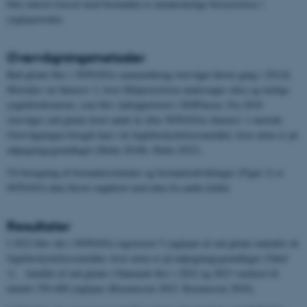
Den største trussel mod bestanden er menneskelige forstyrrelser i
yngleperioden.
Overvågningsmetoder
Rød glente blev i NOVANA-sammenhæng overvåget første gang i 2012d.
Metoden var Intensiv 2, hvor Miljøstyrelsen undersøgte sikre og mulige
yngleforekomster, som blev indrapporteret i DOFbasen. Fra 2018
overvåges rød glente hvert andet år efter NOVANAs Intensiv 1-metode.
Overvågningen foregår kun i de fuglebeskyttelsesområder, hvor arten er på
udpegningsgrundlaget (Holm 2018b, Holm 2022).
Til beregning af bestandsestimater og bestandsudviklinger (Figur 2) er
NOVANA-data blevet suppleret med data fra andre kilder.
Resultater
I 2022 blev der i NOVANA registreret 5 ynglepar af rød glente indenfor de
fuglebeskyttelsesområder, hvor arten er på udpegningsgrundlaget (Tabel
1). Antallet af rød glente i Danmark blev i 2022 og 2023 vurderet til
mindst 350-400 ynglepar (Rasmussen 2023, Rasmussen 2024).