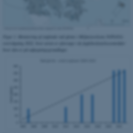
.au.dk
fe_typo_user
Typo3 Association
.au.dk
Figur 1. Monitering af ynglende rød glente i Miljøstyrelsens NOVANA-
overvågning 2022, hvor arten er eftersøgt i de fuglebeskyttelsesområder
hvor den er på udpegningsgrundlaget.
ASP.NET_SessionId
Microsoft Corporation
.au.dk